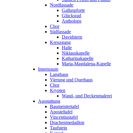
Nordfassade
Galluspforte
Glücksrad
Antholops
Chor
Südfassade
Davidstern
Kreuzgang
Halle
Niklauskapelle
Katharinakapelle
Maria-Magdalena-Kapelle
Innenraum
Langhaus
Vierung und Querhaus
Chor
Krypten
Wand- und Deckenmalerei
Ausstattung
Baumeistertafel
Aposteltafel
Vincentiustafel
Drachenmedaillon
Taufstein