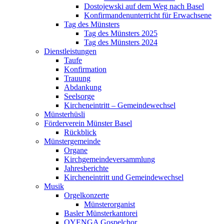
Dostojewski auf dem Weg nach Basel
Konfirmandenunterricht für Erwachsene
Tag des Münsters
Tag des Münsters 2025
Tag des Münsters 2024
Dienstleistungen
Taufe
Konfirmation
Trauung
Abdankung
Seelsorge
Kircheneintritt – Gemeindewechsel
Münsterhüsli
Förderverein Münster Basel
Rückblick
Münstergemeinde
Organe
Kirchgemeindeversammlung
Jahresberichte
Kircheneintritt und Gemeindewechsel
Musik
Orgelkonzerte
Münsterorganist
Basler Münsterkantorei
OYENGA Gospelchor