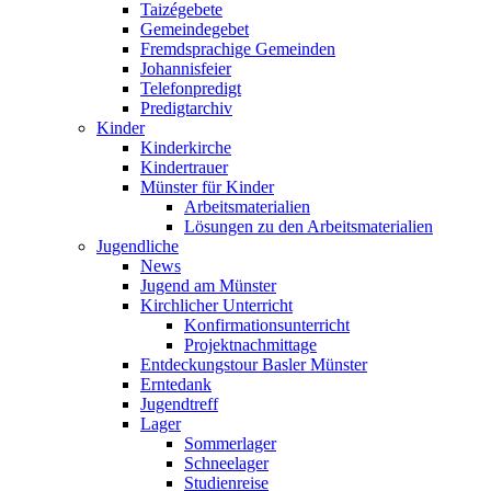
Taizégebete
Gemeindegebet
Fremdsprachige Gemeinden
Johannisfeier
Telefonpredigt
Predigtarchiv
Kinder
Kinderkirche
Kindertrauer
Münster für Kinder
Arbeitsmaterialien
Lösungen zu den Arbeitsmaterialien
Jugendliche
News
Jugend am Münster
Kirchlicher Unterricht
Konfirmationsunterricht
Projektnachmittage
Entdeckungstour Basler Münster
Erntedank
Jugendtreff
Lager
Sommerlager
Schneelager
Studienreise