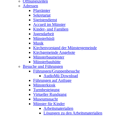
Öffnungszeiten
Adressen
Pfarrämter
Sekretariat
Sigristendienst
Accueil im Münster
Kinder- und Familien
Jugendarbeit
Münsterhüsli
Musik
Kirchenvorstand der Münstergemeinde
Kirchgemeinde Angebote
Münsterbaumeister
Münsterbauhütte
Besuche und Führungen
Führungen/Gruppenbesuche
AudioMü Download
Führungen auf Anfrage
Münsterkiosk
Turmbesteigung
Virtueller Rundgang
Museumsnacht
Münster für Kinder
Arbeitsmaterialien
Lösungen zu den Arbeitsmaterialien