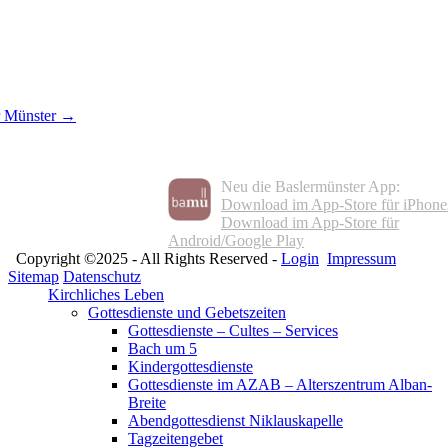
r Münster →
Neu die Baslermünster App:
Download im App-Store für iPhone
Download im App-Store für
Android/Google Play
Copyright ©2025 - All Rights Reserved -
Login
Impressum
Sitemap
Datenschutz
Kirchliches Leben
Gottesdienste und Gebetszeiten
Gottesdienste – Cultes – Services
Bach um 5
Kindergottesdienste
Gottesdienste im AZAB – Alterszentrum Alban-
Breite
Abendgottesdienst Niklauskapelle
Tagzeitengebet