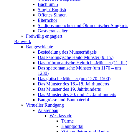
Bach um 5
Singin' English
Offenes Singen
Elternchor
Stadtposaunenchor und Ökumenischer Singkreis
Gastveranstalter
Freiwillig engagiert
Bauwerk
Baugeschichte
Besiedelung des Münsterhügels
Das karolingische Haito-Münster (9. Jh.)
Das frühromanische Heinrichs-Münster (11. Jh.)
Das spätromanische Münster (um 1170 – um
1230)
Das gotische Münster (um 1270–1500)
Das Münster des 16.–18. Jahrhunderts
Das Münster des 19. Jahrhunderts
Das Münster des 20. und 21. Jahrhunderts
Baugrösse und Baumaterial
Virtueller Rundgang
Aussenbau
Westfassade
Türme
Hauptportal
Statuen Petrus und Paulus