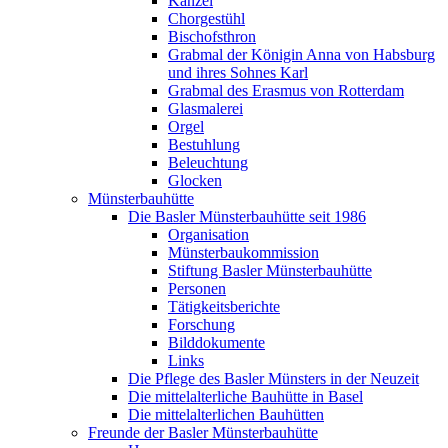
Kanzel
Chorgestühl
Bischofsthron
Grabmal der Königin Anna von Habsburg
und ihres Sohnes Karl
Grabmal des Erasmus von Rotterdam
Glasmalerei
Orgel
Bestuhlung
Beleuchtung
Glocken
Münsterbauhütte
Die Basler Münsterbauhütte seit 1986
Organisation
Münsterbaukommission
Stiftung Basler Münsterbauhütte
Personen
Tätigkeitsberichte
Forschung
Bilddokumente
Links
Die Pflege des Basler Münsters in der Neuzeit
Die mittelalterliche Bauhütte in Basel
Die mittelalterlichen Bauhütten
Freunde der Basler Münsterbauhütte