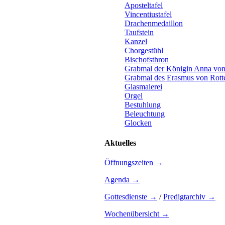
Aposteltafel
Vincentiustafel
Drachenmedaillon
Taufstein
Kanzel
Chorgestühl
Bischofsthron
Grabmal der Königin Anna von
Grabmal des Erasmus von Rot
Glasmalerei
Orgel
Bestuhlung
Beleuchtung
Glocken
Aktuelles
Öffnungszeiten →
Agenda →
Gottesdienste →
/
Predigtarchiv →
Wochenübersicht →