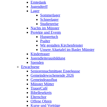
Erntedank
Jugendtreff
Lager
Sommerlager
Schneelager
Studienreise
Nachts im Münster
Projekte und Events
Hungertuch
Psalter
Wir gestalten Kirchenfenster
Unsere Altartafel im Basler Münster
Kindertrauer
Jugendleiterausbildung
Spenden
Erwachsene
Seniorennachmittage Engelgasse
Gemeindewochenende 2026
Gemeindeausflug
Münster Mütter
TrauerCafé
Bibellesekreis
Elternchor
Offene Ohren
Kurse und Vorträge