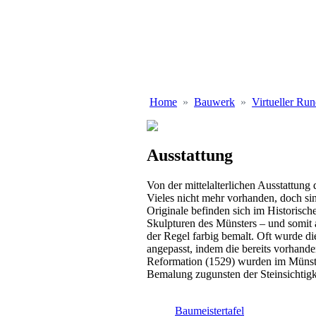
Home
Bauwerk
Virtueller Ru
Ausstattung
Von der mittelalterlichen Ausstattung
Vieles nicht mehr vorhanden, doch si
Originale befinden sich im Historis
Skulpturen des Münsters – und somit 
der Regel farbig bemalt. Oft wurde d
angepasst, indem die bereits vorhand
Reformation (1529) wurden im Müns
Bemalung zugunsten der Steinsichtigke
Baumeistertafel