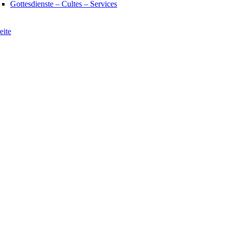
Gottesdienste – Cultes – Services
eite