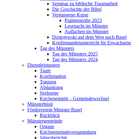
Seminar zu biblische Traumarbeit
Die Geschichte der Bibel
Vergangene Kurse
Psalmenreihe 2023
Lesenacht im Münster
Auflachen im Münster
Dostojewski auf dem Weg nach Basel
Konfirmandenunterricht für Erwachsene
Tag des Münsters
Tag des Münsters 2025
Tag des Münsters 2024
Dienstleistungen
Taufe
Konfirmation
Trauung
Abdankung
Seelsorge
Kircheneintritt – Gemeindewechsel
Münsterhüsli
Förderverein Münster Basel
Rückblick
Münstergemeinde
Organe
Kirchgemeindeversammlung
Jahresberichte