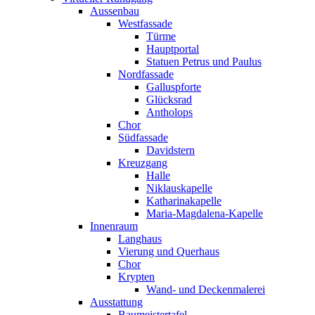
Aussenbau
Westfassade
Türme
Hauptportal
Statuen Petrus und Paulus
Nordfassade
Galluspforte
Glücksrad
Antholops
Chor
Südfassade
Davidstern
Kreuzgang
Halle
Niklauskapelle
Katharinakapelle
Maria-Magdalena-Kapelle
Innenraum
Langhaus
Vierung und Querhaus
Chor
Krypten
Wand- und Deckenmalerei
Ausstattung
Baumeistertafel