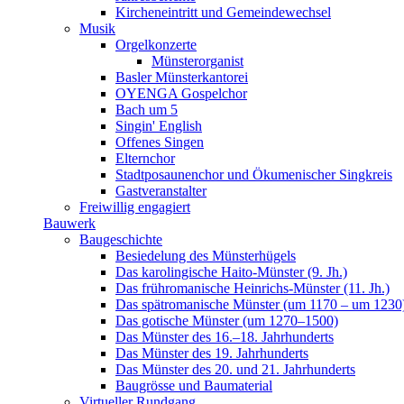
Kircheneintritt und Gemeindewechsel
Musik
Orgelkonzerte
Münsterorganist
Basler Münsterkantorei
OYENGA Gospelchor
Bach um 5
Singin' English
Offenes Singen
Elternchor
Stadtposaunenchor und Ökumenischer Singkreis
Gastveranstalter
Freiwillig engagiert
Bauwerk
Baugeschichte
Besiedelung des Münsterhügels
Das karolingische Haito-Münster (9. Jh.)
Das frühromanische Heinrichs-Münster (11. Jh.)
Das spätromanische Münster (um 1170 – um 1230
Das gotische Münster (um 1270–1500)
Das Münster des 16.–18. Jahrhunderts
Das Münster des 19. Jahrhunderts
Das Münster des 20. und 21. Jahrhunderts
Baugrösse und Baumaterial
Virtueller Rundgang