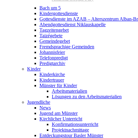
Bach um 5
Kindergottesdienste
Gottesdienste im AZAB – Alterszentrum Alban-Br
Abendgottesdienst Niklauskapelle
Tagzeitengebet
Taizégebete
Gemeindegebet
Fremdsprachige Gemeinden
Johannisfeier
Telefonpredigt
Predigtarchiv
Kinder
Kinderkirche
Kindertrauer
Münster für Kinder
Arbeitsmaterialien
Lösungen zu den Arbeitsmaterialien
Jugendliche
News
Jugend am Münster
Kirchlicher Unterricht
Konfirmationsunterricht
Projektnachmittage
Entdeckungstour Basler Münster