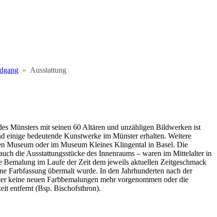
ndgang
Ausstattung
 des Münsters mit seinen 60 Altären und unzähligen Bildwerken ist
nd einige bedeutende Kunstwerke im Münster erhalten. Weitere
chen Museum oder im Museum Kleines Klingental in Basel. Die
auch die Ausstattungsstücke des Innenraums – waren im Mittelalter in
ie Bemalung im Laufe der Zeit dem jeweils aktuellen Zeitgeschmack
ene Farbfassung übermalt wurde. In den Jahrhunderten nach der
ter keine neuen Farbbemalungen mehr vorgenommen oder die
it entfernt (Bsp. Bischofsthron).