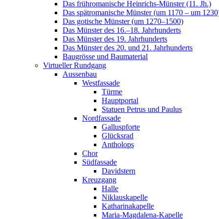
Das frühromanische Heinrichs-Münster (11. Jh.)
Das spätromanische Münster (um 1170 – um 1230
Das gotische Münster (um 1270–1500)
Das Münster des 16.–18. Jahrhunderts
Das Münster des 19. Jahrhunderts
Das Münster des 20. und 21. Jahrhunderts
Baugrösse und Baumaterial
Virtueller Rundgang
Aussenbau
Westfassade
Türme
Hauptportal
Statuen Petrus und Paulus
Nordfassade
Galluspforte
Glücksrad
Antholops
Chor
Südfassade
Davidstern
Kreuzgang
Halle
Niklauskapelle
Katharinakapelle
Maria-Magdalena-Kapelle