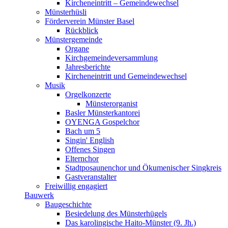
Kircheneintritt – Gemeindewechsel
Münsterhüsli
Förderverein Münster Basel
Rückblick
Münstergemeinde
Organe
Kirchgemeindeversammlung
Jahresberichte
Kircheneintritt und Gemeindewechsel
Musik
Orgelkonzerte
Münsterorganist
Basler Münsterkantorei
OYENGA Gospelchor
Bach um 5
Singin' English
Offenes Singen
Elternchor
Stadtposaunenchor und Ökumenischer Singkreis
Gastveranstalter
Freiwillig engagiert
Bauwerk
Baugeschichte
Besiedelung des Münsterhügels
Das karolingische Haito-Münster (9. Jh.)