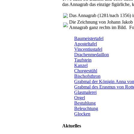
das Annagrab das einzige figürliche,
Das Annagrab (1281/nach 1356) i
Die Zeichnung von Johann Jakob N
Annagrab ganz rechts im Bild. Fot
Baumeistertafel
Aposteltafel
Vincentiustafel
Drachenmedaillon
Taufstein
Kanzel
Chorgestühl
Bischofsthron
Grabmal der Königin Anna von
Grabmal des Erasmus von Rot
Glasmalerei
Orgel
Bestuhlung
Beleuchtung
Glocken
Aktuelles