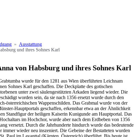
ndgang
Ausstattung
bsburg und ihres Sohnes Karl
nna von Habsburg und ihres Sohnes Karl
Grabtumba wurde für den 1281 aus Wien überführten Leichnam
nen Sohnes Karl geschaffen. Die Deckplatte des gotischen
torbenen unter zwei säulengestützten Arkaden liegend wieder. Die
chädigt worden sein, da sie nach 1356 ersetzt wurde durch den
sch-österreichischen Wappenschilden. Das Grabmal wurde von der
Münster-Hauptportals geschaffen, erkennbar etwa an der Ähnlichkeit
chen Standfigur der heiligen Kaiserin Kunigunde am Hauptportal. Das
s Hochaltars im Hochchor, wurde aber nach dem Erdbeben von 1356
ang versetzt. Durch die Jahrhunderte hindurch wurde das bedeutende
immer wieder neu inszeniert. Die Gebeine der Bestatteten wurden
t. Paul im Lavanttal (Kärnten, Österreich) überführt. Bis heute ist