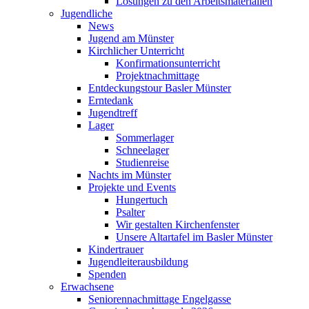
Lösungen zu den Arbeitsmaterialien
Jugendliche
News
Jugend am Münster
Kirchlicher Unterricht
Konfirmationsunterricht
Projektnachmittage
Entdeckungstour Basler Münster
Erntedank
Jugendtreff
Lager
Sommerlager
Schneelager
Studienreise
Nachts im Münster
Projekte und Events
Hungertuch
Psalter
Wir gestalten Kirchenfenster
Unsere Altartafel im Basler Münster
Kindertrauer
Jugendleiterausbildung
Spenden
Erwachsene
Seniorennachmittage Engelgasse