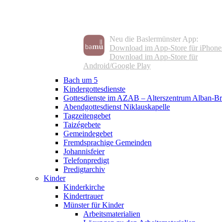
Neu die Baslermünster App:
Download im App-Store für iPhone
Download im App-Store für
Android/Google Play
Bach um 5
Kindergottesdienste
Gottesdienste im AZAB – Alterszentrum Alban-Br
Abendgottesdienst Niklauskapelle
Tagzeitengebet
Taizégebete
Gemeindegebet
Fremdsprachige Gemeinden
Johannisfeier
Telefonpredigt
Predigtarchiv
Kinder
Kinderkirche
Kindertrauer
Münster für Kinder
Arbeitsmaterialien