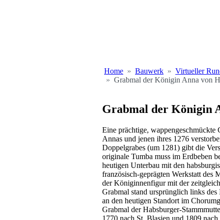
Home
Bauwerk
Virtueller Ru
Grabmal der Königin Anna von Ha
Grabmal der Königin A
Eine prächtige, wappengeschmückte 
Annas und jenen ihres 1276 verstorbe
Doppelgrabes (um 1281) gibt die Vers
originale Tumba muss im Erdbeben bes
heutigen Unterbau mit den habsburgi
französisch-geprägten Werkstatt des 
der Königinnenfigur mit der zeitglei
Grabmal stand ursprünglich links de
an den heutigen Standort im Chorumg
Grabmal der Habsburger-Stammmutter 
1770 nach St. Blasien und 1809 nach S