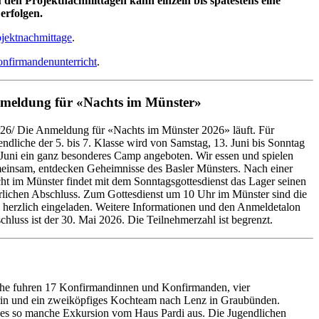
den Projektnachmittagen kann einzeln bis spätestens eine
erfolgen.
ojektnachmittage
.
nfirmandenunterricht
.
meldung für «Nachts im Münster»
26/ Die Anmeldung für «Nachts im Münster 2026» läuft. Für
endliche der 5. bis 7. Klasse wird von Samstag, 13. Juni bis Sonntag
 Juni ein ganz besonderes Camp angeboten. Wir essen und spielen
einsam, entdecken Geheimnisse des Basler Münsters. Nach einer
ht im Münster findet mit dem Sonntagsgottesdienst das Lager seinen
erlichen Abschluss. Zum Gottesdienst um 10 Uhr im Münster sind die
 herzlich eingeladen. Weitere Informationen und den Anmeldetalon
chluss ist der 30. Mai 2026. Die Teilnehmerzahl ist begrenzt.
che fuhren 17 Konfirmandinnen und Konfirmanden, vier
rerin und ein zweiköpfiges Kochteam nach Lenz in Graubünden.
es so manche Exkursion vom Haus Pardi aus. Die Jugendlichen