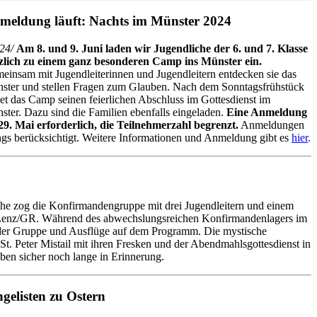
meldung läuft: Nachts im Münster 2024
24/
Am 8. und 9. Juni laden wir Jugendliche der 6. und 7. Klasse
zlich zu einem ganz besonderen Camp ins Münster ein.
einsam mit Jugendleiterinnen und Jugendleitern entdecken sie das
ster und stellen Fragen zum Glauben. Nach dem Sonntagsfrühstück
det das Camp seinen feierlichen Abschluss im Gottesdienst im
ster. Dazu sind die Familien ebenfalls eingeladen.
Eine Anmeldung
29. Mai erforderlich, die Teilnehmerzahl begrenzt.
Anmeldungen
gs berücksichtigt. Weitere Informationen und Anmeldung gibt es
hier
.
he zog die Konfirmandengruppe mit drei Jugendleitern und einem
 Lenz/GR. Während des abwechslungsreichen Konfirmandenlagers im
n der Gruppe und Ausflüge auf dem Programm. Die mystische
t. Peter Mistail mit ihren Fresken und der Abendmahlsgottesdienst in
iben sicher noch lange in Erinnerung.
gelisten zu Ostern