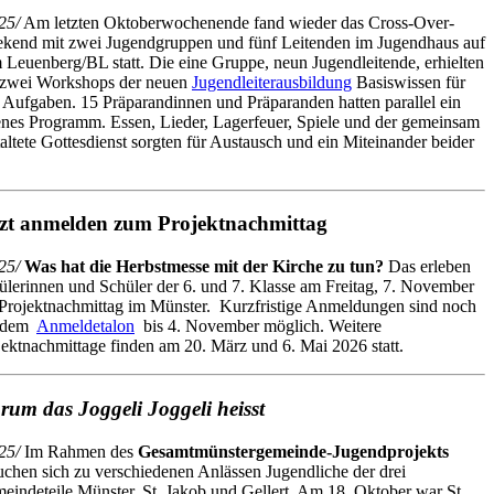
25/
Am letzten Oktoberwochenende fand wieder das Cross-Over-
kend mit zwei Jugendgruppen und fünf Leitenden im Jugendhaus auf
 Leuenberg/BL statt. Die eine Gruppe, neun Jugendleitende, erhielten
 zwei Workshops der neuen
Jugendleiterausbildung
Basiswissen für
e Aufgaben. 15 Präparandinnen und Präparanden hatten parallel ein
enes Programm. Essen, Lieder, Lagerfeuer, Spiele und der gemeinsam
taltete Gottesdienst sorgten für Austausch und ein Miteinander beider
tzt anmelden zum Projektnachmittag
25/
Was hat die Herbstmesse mit der Kirche zu tun?
Das erleben
ülerinnen und Schüler der 6. und 7. Klasse am Freitag, 7. November
Projektnachmittag im Münster. Kurzfristige Anmeldungen sind noch
 dem
Anmeldetalon
bis 4. November möglich. Weitere
jektnachmittage finden am 20. März und 6. Mai 2026 statt.
um das Joggeli Joggeli heisst
25/
Im Rahmen des
Gesamtmünstergemeinde-Jugendprojekts
uchen sich zu verschiedenen Anlässen Jugendliche der drei
eindeteile Münster, St. Jakob und Gellert. Am 18. Oktober war St.