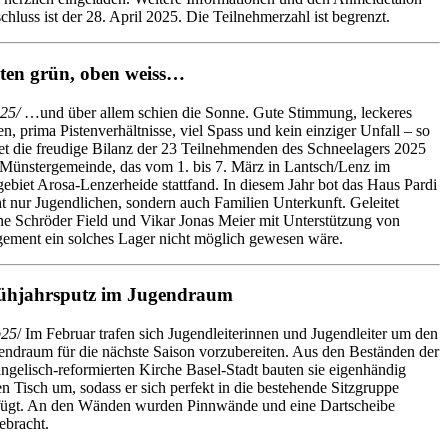
hluss ist der 28. April 2025. Die Teilnehmerzahl ist begrenzt.
ten grün, oben weiss…
25/
…und über allem schien die Sonne. Gute Stimmung, leckeres
n, prima Pistenverhältnisse, viel Spass und kein einziger Unfall – so
tet die freudige Bilanz der 23 Teilnehmenden des Schneelagers 2025
 Münstergemeinde, das vom 1. bis 7. März in Lantsch/Lenz im
gebiet Arosa-Lenzerheide stattfand. In diesem Jahr bot das Haus Pardi
ht nur Jugendlichen, sondern auch Familien Unterkunft. Geleitet
ne Schröder Field und Vikar Jonas Meier mit Unterstützung von
gement ein solches Lager nicht möglich gewesen wäre.
ühjahrsputz im Jugendraum
b25
/ Im Februar trafen sich Jugendleiterinnen und Jugendleiter um den
endraum für die nächste Saison vorzubereiten. Aus den Beständen der
ngelisch-reformierten Kirche Basel-Stadt bauten sie eigenhändig
en Tisch um, sodass er sich perfekt in die bestehende Sitzgruppe
fügt. An den Wänden wurden Pinnwände und eine Dartscheibe
ebracht.