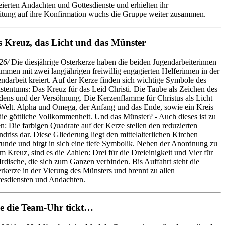
ierten Andachten und Gottesdienste und erhielten ihr
eitung auf ihre Konfirmation wuchs die Gruppe weiter zusammen.
 Kreuz, das Licht und das Münster
26/
Die diesjährige Osterkerze haben die beiden Jugendarbeiterinnen
mmen mit zwei langjährigen freiwillig engagierten Helferinnen in der
ndarbeit kreiert. Auf der Kerze finden sich wichtige Symbole des
stentums: Das Kreuz für das Leid Christi. Die Taube als Zeichen des
dens und der Versöhnung. Die Kerzenflamme für Christus als Licht
Welt. Alpha und Omega, der Anfang und das Ende, sowie ein Kreis
die göttliche Vollkommenheit. Und das Münster? - Auch dieses ist zu
n: Die farbigen Quadrate auf der Kerze stellen den reduzierten
driss dar. Diese Gliederung liegt den mittelalterlichen Kirchen
unde und birgt in sich eine tiefe Symbolik. Neben der Anordnung zu
m Kreuz, sind es die Zahlen: Drei für die Dreieinigkeit und Vier für
Irdische, die sich zum Ganzen verbinden. Bis Auffahrt steht die
rkerze in der Vierung des Münsters und brennt zu allen
tesdiensten und Andachten.
e die Team-Uhr tickt…