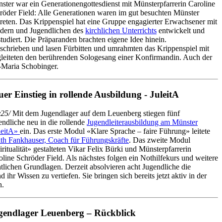
ster war ein Generationengottesdienst mit Münsterpfarrerin Caroline
röder Field: Alle Generationen waren im gut besuchten Münster
treten. Das Krippenspiel hat eine Gruppe engagierter Erwachsener mit
dern und Jugendlichen des
kirchlichen Unterrichts
entwickelt und
studiert. Die Präparanden brachten eigene Idee hinein.
hrieben und lasen Fürbitten und umrahmten das Krippenspiel mit
gleiteten den berührenden Sologesang einer Konfirmandin. Auch der
-Maria Schobinger.
er Einstieg in rollende Ausbildung - JuleitA
25/
Mit dem Jugendlager auf dem Leuenberg stiegen fünf
endliche neu in die rollende
Jugendleiterausbildung am Münster
leitA»
ein. Das erste Modul «Klare Sprache – faire Führung» leitete
ith Fankhauser, Coach für Führungskräfte
. Das zweite Modul
ritualität» gestalteten Vikar Felix Bürki und Münsterpfarrerin
oline Schröder Field. Als nächstes folgen ein Nothilfekurs und weitere
ichen Grundlagen. Derzeit absolvieren acht Jugendliche die
hr Wissen zu vertiefen. Sie bringen sich bereits jetzt aktiv in der
n.
gendlager Leuenberg – Rückblick