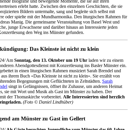
nende Biografie und bewegende Momente, die sie auf ihren
ertreisen erlebt hatte. Zwischen den einzelnen Geschichten, die sie
projizierten Bildern untermalte, sang und begleite sich selbst mit
rre oder spielte mit der Mundharmonika. Den liturgischen Rahmen für
 Andreas Manig. Die gemeinsame Veranstaltung von Basel West und
che, junge Erwachsene und darüber hinaus an Interessierte jeden
Konzertlesung den Weg ins Münster gefunden.
ündigung: Das Kleinste ist nicht zu klein
24/
Am
Sonntag, den 13. Oktober um 19 Uhr
laden wir zu einem
onderen Abendgottesdienst mit Konzertlesung ins Basler Münster ein.
gebettet in einen liturgischen Rahmen musiziert Sarah Brendel und
t aus ihrem Buch «Das Kleinste ist nicht zu klein». Sie erzählt von
ührenden Begegnungen mit Geflüchteten in Zeltstädten.
Sarah
ndel
singt in Gefängnissen, öffnet ihr Zuhause, um anderen Heimat
s, sie mit Wort und Musik als Gast im Münster zu haben. Der
mit der Thomaskirche vorbereitet.
Alle Interessierten sind herzlich
 eingeladen.
(Foto © Daniel Lindhüber)
gend am Münster zu Gast im Gellert
24/
Als Gäste besuchten Jugendliche vom Münster das 60-Jahre-