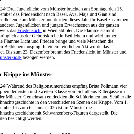
24/
Drei Jugendliche vom Münster brachten am Sonntag, den 15.
ember das Friedenslicht nach Basel. Ava, Maja und Gian sind
endleitende am Münster und durften dieses Jahr für Basel zusammen
 anderen Jugendlichen und jungen Erwachsenen aus der ganzen
weiz das
Friedenslicht
in Wien abholen. Die Flamme stammt
prünglich aus der Geburtskirche in Bethlehem und wird immer
 die Flamme Licht und Frieden bringe und viele Menschen die
 von Bethlehem ausging. In einem feierlichen Akt wurde das
et. Bis zum 23. Dezember brennt das Friedenslicht im Münster und
ünsterkiosk
bezogen werden.
r Krippe ins Münster
24/
Während des Religionsunterrichts empfing Britta Pollmann vier
ppen der ersten und zweiten Klasse vom Schulhaus Rittergasse im
ler Münster. Gemeinsam entdeckten die Schülerinnen und Schüler die
hnachtsgeschichte in den verschiedenen Szenen der Krippe. Vom 1.
ember bis zum 6. Januar 2025 ist im Münster die
hnachtsgeschichte mit Schwarzenberg-Figuren dargestellt. Die
ten besichtigt werden.