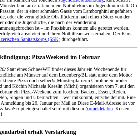
Münster fand am 25. Januar ein Nothilfekurs im Jugendraum statt. Ob
 Passant, der in einer schmalen Gasse vom Lamborghini angefahren
de, oder die verunglückte Obstflückerin nach einem Sturz von der
ter oder die Jugendliche, die nach der Wanderung
ammengebrochen ist – im Praxiskurs konnten alle gerettet werden.
folgreich absolviert und ihren Nothilfeausweis erhalten. Der Kurs
zerischen Sanitätskorps (SSK)
durchgeführt.
kündigung: PizzaWeekend im Februar
26/
Statt eines SchneeWE findet dieses Jahr ein Wochenende für
endliche am Münster auf dem Leuenberg/BL statt unter dem Motto:
ckt eure Pizza doch selber!» Münsterpfarrerin Caroline Schröder
ld und Köchin Michaela Kaeslin (Michi) organisieren vom 7. auf den
Februar ein Pizza-Weekend zum Kochen, Backen, Essen, Reden,
elen, Singen und Übernachten – wer mitkommt, entscheidet mit. Eine
! Anmeldung bis 26. Januar per Mail an
Diese E-Mail-Adresse ist vor
 JavaScript eingeschaltet sein!
mit diesem
Anmeldetalon
. Kosten
a!
gendarbeit erhält Verstärkung