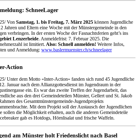
meldung: SchneeLager
25
/ Von
Samstag, 1. bis Freitag, 7. März 2025
können Jugendliche
12 Jahren und Eltern eine Woche mit der Münstergemeinde in den
gen verbringen. In der ersten Woche der Fasnachtsferien geht’s ins
gebiet Lenzerheide
. Anmeldefrist: 7. Februar 2025. Die
nehmerzahl ist limitiert.
Also: Schnell anmelden!
Weitere Infos,
ten und Anmeldung:
www.baslermuenster.ch/schneelager
er-Action
25
/ Unter dem Motto «Inter-Action» fanden sich rund 45 Jugendliche
12. Januar nach dem Allianzgottesdienst im Jugendraum in der
ustinergasse ein. Es war das zweite Treffen der Jugendarbeit, das
endliche aus den drei Gemeindeteilen Münster, Gellert und St. Jakob
Rahmen des Gesamtmünstergemeinde-Jugendprojekts
ammenbrachte. Mit dem Projekt soll der Austausch der Jugendlichen
e sollen die Möglichkeit erhalten, auch die anderen Gemeindeteile
ebreaker gab es Hotdogs, Hörnlisalat und frische Waffeln.
gend am Münster holt Friedenslicht nach Basel