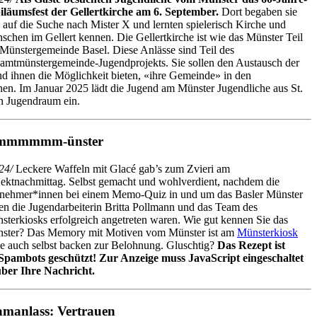
iläumsfest der Gellertkirche am 6. September.
Dort begaben sie
h auf die Suche nach Mister X und lernten spielerisch Kirche und
schen im Gellert kennen. Die Gellertkirche ist wie das Münster Teil
 Münstergemeinde Basel. Diese Anlässe sind Teil des
amtmünstergemeinde-Jugendprojekts. Sie sollen den Austausch der
nd ihnen die Möglichkeit bieten, «ihre Gemeinde» in den
nen. Im Januar 2025 lädt die Jugend am Münster Jugendliche aus St.
en Jugendraum ein.
mmmmm-ünster
24/
Leckere Waffeln mit Glacé gab’s zum Zvieri am
jektnachmittag. Selbst gemacht und wohlverdient, nachdem die
lnehmer*innen bei einem Memo-Quiz in und um das Basler Münster
en die Jugendarbeiterin Britta Pollmann und das Team des
sterkiosks erfolgreich angetreten waren. Wie gut kennen Sie das
ster? Das Memory mit Motiven vom Münster ist am
Münsterkiosk
rne auch selbst backen zur Belohnung. Gluschtig?
Das Rezept ist
 Spambots geschützt! Zur Anzeige muss JavaScript eingeschaltet
über Ihre Nachricht.
amanlass: Vertrauen