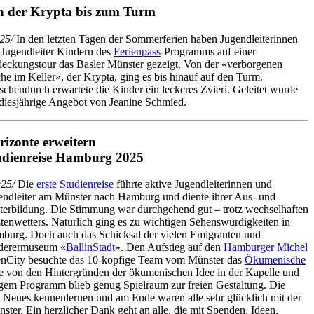
n der Krypta bis zum Turm
25/
In den letzten Tagen der Sommerferien haben Jugendleiterinnen
Jugendleiter Kindern des
Ferienpass
-Programms auf einer
eckungstour das Basler Münster gezeigt. Von der «verborgenen
he im Keller», der Krypta, ging es bis hinauf auf den Turm.
chendurch erwartete die Kinder ein leckeres Zvieri. Geleitet wurde
diesjährige Angebot von Jeanine Schmied.
rizonte erweitern
udienreise Hamburg 2025
25/
Die
erste Studienreise
führte aktive Jugendleiterinnen und
endleiter am Münster nach Hamburg und diente ihrer Aus- und
terbildung. Die Stimmung war durchgehend gut – trotz wechselhaften
tenwetters. Natürlich ging es zu wichtigen Sehenswürdigkeiten in
burg. Doch auch das Schicksal der vielen Emigranten und
nderermuseum «
BallinStadt
». Den Aufstieg auf den
Hamburger Michel
enCity besuchte das 10-köpfige Team vom Münster das
Ökumenische
te von den Hintergründen der ökumenischen Idee in der Kapelle und
ltigem Programm blieb genug Spielraum zur freien Gestaltung. Die
 Neues kennenlernen und am Ende waren alle sehr glücklich mit der
ster. Ein herzlicher Dank geht an alle, die mit Spenden, Ideen,