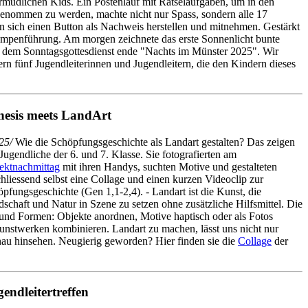
rmüdlichen Kids. Ein Postenlauf mit Rätselaufgaben, um in den
nommen zu werden, machte nicht nur Spass, sondern alle 17
 sich einen Button als Nachweis herstellen und mitnehmen. Gestärkt
ampenführung. Am morgen zeichnete das erste Sonnenlicht bunte
t dem Sonntagsgottesdienst ende "Nachts im Münster 2025". Wir
rn fünf Jugendleiterinnen und Jugendleitern, die den Kindern dieses
esis meets LandArt
25/
Wie die Schöpfungsgeschichte als Landart gestalten? Das zeigen
Jugendliche der 6. und 7. Klasse. Sie fotografierten am
ektnachmittag
mit ihren Handys, suchten Motive und gestalteten
hliessend selbst eine Collage und einen kurzen Videoclip zur
pfungsgeschichte (Gen 1,1-2,4). - Landart ist die Kunst, die
schaft und Natur in Szene zu setzen ohne zusätzliche Hilfsmittel. Die
 und Formen: Objekte anordnen, Motive haptisch oder als Fotos
Kunstwerken kombinieren. Landart zu machen, lässt uns nicht nur
nau hinsehen. Neugierig geworden? Hier finden sie die
Collage
der
endleitertreffen