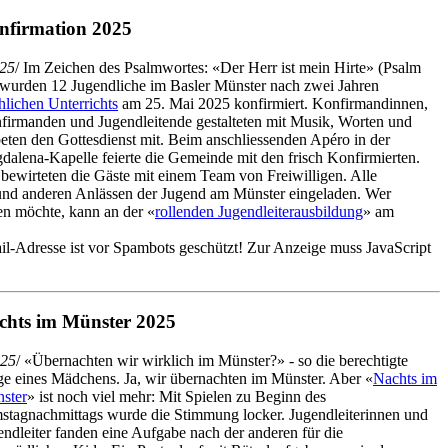
nfirmation 2025
25
/ Im Zeichen des Psalmwortes: «Der Herr ist mein Hirte» (Psalm
 wurden 12 Jugendliche im Basler Münster nach zwei Jahren
hlichen Unterrichts
am 25. Mai 2025 konfirmiert. Konfirmandinnen,
firmanden und Jugendleitende gestalteten mit Musik, Worten und
eten den Gottesdienst mit. Beim anschliessenden Apéro in der
dalena-Kapelle feierte die Gemeinde mit den frisch Konfirmierten.
ewirteten die Gäste mit einem Team von Freiwilligen. Alle
nd anderen Anlässen der Jugend am Münster eingeladen. Wer
en möchte, kann an der «
rollenden Jugendleiterausbildung
» am
l-Adresse ist vor Spambots geschützt! Zur Anzeige muss JavaScript
chts im Münster 2025
25
/ «Übernachten wir wirklich im Münster?» - so die berechtigte
ge eines Mädchens. Ja, wir übernachten im Münster. Aber «
Nachts im
ster
» ist noch viel mehr: Mit Spielen zu Beginn des
stagnachmittags wurde die Stimmung locker. Jugendleiterinnen und
endleiter fanden eine Aufgabe nach der anderen für die