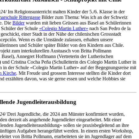
24/
Im Religionsunterricht malten Kinder der 5./6. Klasse in der
marschule Rittergasse
Bilder zum Thema: Was ich an der Schweiz
be. Die
Bilder
wurden mit lieben Grüssen aus Basel an Schülerinnen
 Schüler der Schule
«Colegio Martin Luther»
nach San Pedro de la
 geschickt, einer Stadt in der Nähe der chilenischen Grossstadt
cepción. Wenn es die Umstände zulassen, erhalten unsere
ülerinnen und Schüler später Bilder von den Kindern aus Chile.
Projekt zum interkulurellen Austuasch von Britta Pollmann
n Basel), Annegret Hoffmann (Vertreterin der Lutherischen
und Cristina Cocha Peña (Schulleiterin des Colegio Martin Luther in
en in der Schule «Colegio Martin Luther» auf der Begegnungsreise mit
n Kirche
. Mit Freude und grossem Interesse stellten die Kinder dort
d erzählten davon, was sie gerne essen und welche Hobbies sie
llende Jugendleiterausbildung
24/
Drei Jugendliche, die 2024 am Münster konfirmiert wurden,
den derzeit als angehende Jugendleiter eingearbeitet. Mit einer
llenden Jugendleiterausbildung» sollen sie praxisbegleitend an ihre
ünftigen Aufgaben herangeführt werden. In einem ersten Workshop,
eleitet von Britta Pollmann, erarbeiteten sie im Jugendlager auf dem