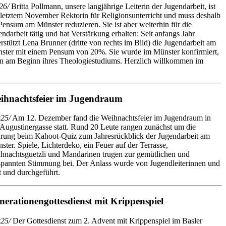
26/
Britta Pollmann, unsere langjährige Leiterin der Jugendarbeit, ist
t letztem November Rektorin für Religionsunterricht und muss deshalb
 Pensum am Münster reduzieren. Sie ist aber weiterhin für die
ndarbeit tätig und hat Verstärkung erhalten: Seit anfangs Jahr
erstützt Lena Brunner (dritte von rechts im Bild) die Jugendarbeit am
ster mit einem Pensum von 20%. Sie wurde im Münster konfirmiert,
nun am Beginn ihres Theologiestudiums. Herzlich willkommen im
ihnachtsfeier im Jugendraum
25/
Am 12. Dezember fand die Weihnachtsfeier im Jugendraum in
 Augustinergasse statt. Rund 20 Leute rangen zunächst um die
rung beim Kahoot-Quiz zum Jahresrückblick der Jugendarbeit am
ster. Spiele, Lichterdeko, ein Feuer auf der Terrasse,
hnachtsguetzli und Mandarinen trugen zur gemütlichen und
spannten Stimmung bei. Der Anlass wurde von Jugendleiterinnen und
t und durchgeführt.
nerationengottesdienst mit Krippenspiel
25/
Der Gottesdienst zum 2. Advent mit Krippenspiel im Basler