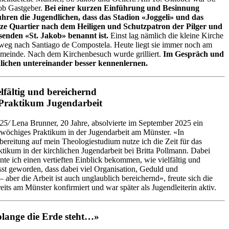
ob Gastgeber.
Bei einer kurzen Einführung und Besinnung
uhren die Jugendlichen, dass das Stadion «Joggeli» und das
ze Quartier nach dem Heiligen und Schutzpatron der Pilger und
senden «St. Jakob» benannt ist.
Einst lag nämlich die kleine Kirche
rweg nach Santiago de Compostela. Heute liegt sie immer noch am
gemeinde. Nach dem Kirchenbesuch wurde grilliert.
Im Gespräch und
dlichen untereinander besser kennenlernen.
elfältig und bereichernd
Praktikum Jugendarbeit
25/
Lena Brunner, 20 Jahre, absolvierte im September 2025 ein
iwöchiges Praktikum in der Jugendarbeit am Münster. «In
bereitung auf mein Theologiestudium nutze ich die Zeit für das
ktikum in der kirchlichen Jugendarbeit bei Britta Pollmann. Dabei
nte ich einen vertieften Einblick bekommen, wie vielfältig und
usst geworden, dass dabei viel Organisation, Geduld und
 aber die Arbeit ist auch unglaublich bereichernd», freute sich die
eits am Münster konfirmiert und war später als Jugendleiterin aktiv.
lange die Erde steht…»