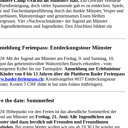
ondere Camp «Nachts im Münster» statt.
Ein Gewitter vereitelte
 Turmbesteigung, doch vieles Spannende gab es zu entdecken. Spiele,
z und Taschenlampenführung durch das dunkle Münster, Vesper und
perblasen, Matratzenlager und gemeinsames Essen bleiben
ergessen. Vier «Nachwuchstalente» der Jugend am Münster
e Jugendleiterinnen und Jugendleiter. Den Abschluss bildete ein
meldung Ferienpass: Entdeckungstour Münster
24/
Mit der Jugend am Münster am Freitag, 9. und Samstag, 10.
ust das geheimnisvollste Wahrzeichen Basels erkunden - vom
borgenen Keller bis zur Turmspitze.
Anmeldung zur Erlebnistour
 Kinder von 8 bis 13 Jahren über die Plattform Basler Ferienpass
w.basler-ferienpass.ch
:
Kreativangebot #037 Entdeckungstour
ster, Kosten 5 CHF (bitte in bar zum Anlass mitbringen).
e the date: Sommerfest
24/
Höhepunkt vor den Ferien ist das abendliche Sommerfest der
end am Münster am
Freitag, 21. Juni: Alle Jugendlichen am
ster sind dazu herzlich mit Freunden und Freundinnen
geladen.
Bei gutem Wetter wollen wir uns ab 19.30 Uhr wieder am