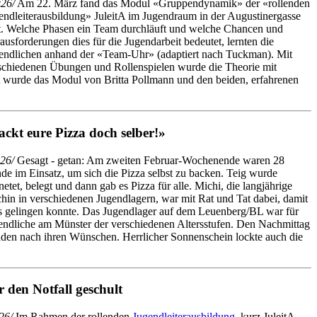
26/
Am 22. März fand das Modul «Gruppendynamik» der «rollenden
endleiterausbildung» JuleitA im Jugendraum in der Augustinergasse
tt. Welche Phasen ein Team durchläuft und welche Chancen und
ausforderungen dies für die Jugendarbeit bedeutet, lernten die
endlichen anhand der «Team-Uhr» (adaptiert nach Tuckman). Mit
schiedenen Übungen und Rollenspielen wurde die Theorie mit
et wurde das Modul von Britta Pollmann und den beiden, erfahrenen
ackt eure Pizza doch selber!»
26/
Gesagt - getan: Am zweiten Februar-Wochenende waren 28
de im Einsatz, um sich die Pizza selbst zu backen. Teig wurde
etet, belegt und dann gab es Pizza für alle. Michi, die langjährige
hin in verschiedenen Jugendlagern, war mit Rat und Tat dabei, damit
es gelingen konnte. Das Jugendlager auf dem Leuenberg/BL war für
endliche am Münster der verschiedenen Altersstufen. Den Nachmittag
nden nach ihren Wünschen. Herrlicher Sonnenschein lockte auch die
 den Notfall geschult
26/
Im Rahmen der rollenden
Jugendleiterausbildung
, kurz JuleitA,