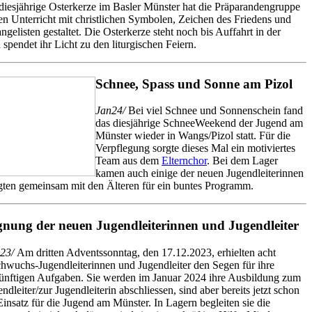
diesjährige Osterkerze im Basler Münster hat die Präparandengruppe
en Unterricht mit christlichen Symbolen, Zeichen des Friedens und
ngelisten gestaltet. Die Osterkerze steht noch bis Auffahrt in der
spendet ihr Licht zu den liturgischen Feiern.
Schnee, Spass und Sonne am Pizol
Jan24/
Bei viel Schnee und Sonnenschein fand
das diesjährige SchneeWeekend der Jugend am
Münster wieder in Wangs/Pizol statt. Für die
Verpflegung sorgte dieses Mal ein motiviertes
Team aus dem
Elternchor
. Bei dem Lager
kamen auch einige der neuen Jugendleiterinnen
gten gemeinsam mit den Älteren für ein buntes Programm.
gnung der neuen Jugendleiterinnen und Jugendleiter
23/
Am dritten Adventssonntag, den 17.12.2023, erhielten acht
hwuchs-Jugendleiterinnen und Jugendleiter den Segen für ihre
ünftigen Aufgaben. Sie werden im Januar 2024 ihre Ausbildung zum
ndleiter/zur Jugendleiterin abschliessen, sind aber bereits jetzt schon
Einsatz für die Jugend am Münster. In Lagern begleiten sie die