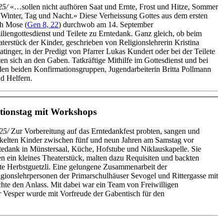
25/
«…sollen nicht aufhören Saat und Ernte, Frost und Hitze, Sommer
Winter, Tag und Nacht.» Diese Verheissung Gottes aus dem ersten
h Mose (
Gen 8, 22
) durchwob am 14. September
liengottesdienst und Teilete zu Erntedank. Ganz gleich, ob beim
terstück der Kinder, geschrieben von Religionslehrerin Kristina
tinger, in der Predigt von Pfarrer Lukas Kundert oder bei der Teilete
en sich an den Gaben. Tatkräftige Mithilfe im Gottesdienst und bei
 den beiden Konfirmationsgruppen, Jugendarbeiterin Britta Pollmann
nd Helfern.
tionstag mit Workshops
25/
Zur Vorbereitung auf das Erntedankfest probten, sangen und
kelten Kinder zwischen fünf und neun Jahren am Samstag vor
tedank in Münstersaal, Küche, Hofstube und Niklauskapelle. Sie
en ein kleines Theaterstück, malten dazu Requisiten und backten
te Herbstguetzli. Eine gelungene Zusammenarbeit der
igionslehrpersonen der Primarschulhäuser Sevogel und Rittergasse mit
hte den Anlass. Mit dabei war ein Team von Freiwilligen
 Vesper wurde mit Vorfreude der Gabentisch für den