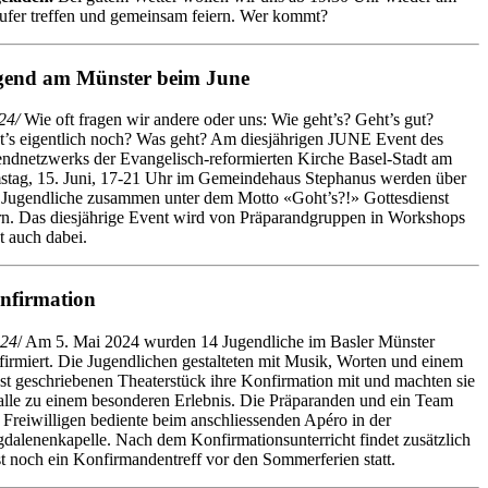
ufer treffen und gemeinsam feiern. Wer kommt?
gend am Münster beim June
24/
Wie oft fragen wir andere oder uns: Wie geht’s? Geht’s gut?
t’s eigentlich noch? Was geht? Am diesjährigen JUNE Event des
ndnetzwerks der Evangelisch-reformierten Kirche Basel-Stadt am
stag, 15. Juni, 17-21 Uhr im Gemeindehaus Stephanus werden über
 Jugendliche zusammen unter dem Motto «Goht’s?!» Gottesdienst
rn. Das diesjährige Event wird von Präparandgruppen in Workshops
t auch dabei.
nfirmation
24
/ Am 5. Mai 2024 wurden 14 Jugendliche im Basler Münster
firmiert. Die Jugendlichen gestalteten mit Musik, Worten und einem
bst geschriebenen Theaterstück ihre Konfirmation mit und machten sie
 alle zu einem besonderen Erlebnis. Die Präparanden und ein Team
 Freiwilligen bediente beim anschliessenden Apéro in der
dalenenkapelle. Nach dem Konfirmationsunterricht findet zusätzlich
noch ein Konfirmandentreff vor den Sommerferien statt.