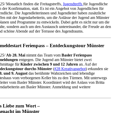
25/
Monatlich finden die Freitagstreffs,
Jugendtreffs
für Jugendliche
h der Konfirmation, statt. Es ist ein Angebot von Jugendlichen für
endliche. Die Jugendleiterinnen und Jugendleiter haben zusätzliche
ffen mit der Jugendarbeiterin, um die Anlässe der Jugend am Münster
planen und Programme zu entwickeln. Dabei geht es nicht nur um die
alte, sondern auch um den Austausch untereinander, die Freude an den
d schöne Abende auf der Terrasse des Jugendraums.
meldestart Ferienpass – Entdeckungstour Münster
25/
Ab 28. Mai
nimmt das Team vom
Basler Ferienpass
meldungen
entgegen. Die Jugend am Münster bietet zwei
hmittage für
Kinder zwischen 9 und 12 Jahren
an. Auf der
deckungstour durchs Münster
(
#28 Kreativangebot
) erkunden sie
8. und 9. August
das berühmte Wahrzeichen und lebendige
teshaus vom verborgenen Keller bis zu den Türmen. Mit unterwegs
leiter vom Basler Münster. Koordiniert wird der Anlass von Britta
endarbeiterin am Basler Münster. Anmeldung und weitere
s Liebe zum Wort –
senacht im Münster