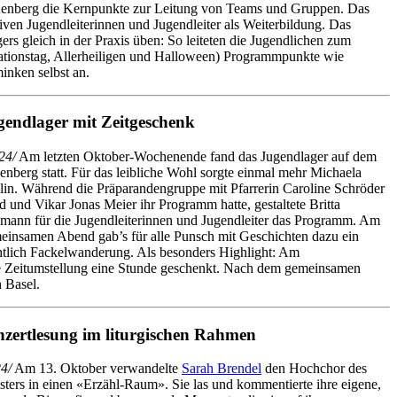
enberg die Kernpunkte zur Leitung von Teams und Gruppen. Das
iven Jugendleiterinnen und Jugendleiter als Weiterbildung. Das
rs gleich in der Praxis üben: So leiteten die Jugendlichen zum
tionstag, Allerheiligen und Halloween) Programmpunkte wie
nken selbst an.
gendlager mit Zeitgeschenk
24/
Am letzten Oktober-Wochenende fand das Jugendlager auf dem
enberg statt. Für das leibliche Wohl sorgte einmal mehr Michaela
lin. Während die Präparandengruppe mit Pfarrerin Caroline Schröder
ld und Vikar Jonas Meier ihr Programm hatte, gestaltete Britta
lmann für die Jugendleiterinnen und Jugendleiter das Programm. Am
einsamen Abend gab’s für alle Punsch mit Geschichten dazu ein
htlich Fackelwanderung. Als besonders Highlight: Am
e Zeitumstellung eine Stunde geschenkt. Nach dem gemeinsamen
h Basel.
zertlesung im liturgischen Rahmen
4/
Am 13. Oktober verwandelte
Sarah Brendel
den Hochchor des
ters in einen «Erzähl-Raum». Sie las und kommentierte ihre eigene,