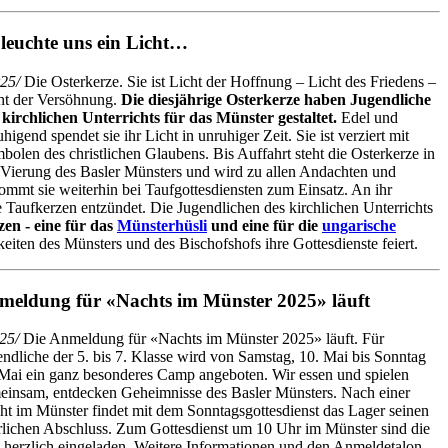
 leuchte uns ein Licht…
25/
Die Osterkerze. Sie ist Licht der Hoffnung – Licht des Friedens –
ht der Versöhnung.
Die diesjährige Osterkerze haben Jugendliche
 kirchlichen Unterrichts für das Münster gestaltet.
Edel und
uhigend spendet sie ihr Licht in unruhiger Zeit. Sie ist verziert mit
bolen des christlichen Glaubens. Bis Auffahrt steht die Osterkerze in
 Vierung des Basler Münsters und wird zu allen Andachten und
mmt sie weiterhin bei Taufgottesdiensten zum Einsatz. An ihr
 Taufkerzen entzündet. Die Jugendlichen des kirchlichen Unterrichts
en - eine für das
Münsterhüsli
und eine für die
ungarische
eiten des Münsters und des Bischofshofs ihre Gottesdienste feiert.
meldung für «Nachts im Münster 2025» läuft
25/
Die Anmeldung für «Nachts im Münster 2025» läuft. Für
ndliche der 5. bis 7. Klasse wird von Samstag, 10. Mai bis Sonntag
 Mai ein ganz besonderes Camp angeboten. Wir essen und spielen
einsam, entdecken Geheimnisse des Basler Münsters. Nach einer
ht im Münster findet mit dem Sonntagsgottesdienst das Lager seinen
erlichen Abschluss. Zum Gottesdienst um 10 Uhr im Münster sind die
 herzlich eingeladen. Weitere Informationen und den Anmeldetalon