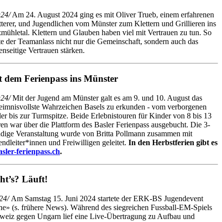
24/
Am 24. August 2024 ging es mit Oliver Trueb, einem erfahrenen
tterer, und Jugendlichen vom Münster zum Klettern und Grillieren ins
zmühletal. Klettern und Glauben haben viel mit Vertrauen zu tun. So
lte der Teamanlass nicht nur die Gemeinschaft, sondern auch das
enseitige Vertrauen stärken.
t dem Ferienpass ins Münster
24/
Mit der Jugend am Münster galt es am 9. und 10. August das
eimnisvollste Wahrzeichen Basels zu erkunden - vom verborgenen
ler bis zur Turmspitze. Beide Erlebnistouren für Kinder von 8 bis 13
ren war über die Plattform des Basler Ferienpass ausgebucht. Die 3-
ndige Veranstaltung wurde von Britta Pollmann zusammen mit
endleiter*innen und Freiwilligen geleitet.
In den Herbstferien gibt es
ler-ferienpass.ch
.
ht’s? Läuft!
24/
Am Samstag 15. Juni 2024 startete der ERK-BS Jugendevent
ne» (s. frühere News). Während des siegreichen Fussball-EM-Spiels
weiz gegen Ungarn lief eine Live-Übertragung zu Aufbau und