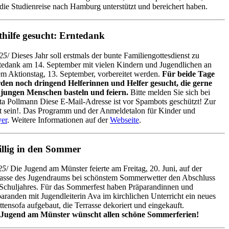
ie Studienreise nach Hamburg unterstützt und bereichert haben.
thilfe gesucht: Erntedank
25
/ Dieses Jahr soll erstmals der bunte Familiengottesdienst zu
tedank am 14. September mit vielen Kindern und Jugendlichen an
em Aktionstag, 13. September, vorbereitet werden.
Für beide Tage
den noch dringend Helferinnen und Helfer gesucht, die gerne
 jungen Menschen basteln und feiern.
Bitte melden Sie sich bei
tta Pollmann
Diese E-Mail-Adresse ist vor Spambots geschützt! Zur
 sein!
. Das Programm und der Anmeldetalon für Kinder und
yer
. Weitere Informationen auf der
Webseite
.
llig in den Sommer
25
/ Die Jugend am Münster feierte am Freitag, 20. Juni, auf der
rasse des Jugendraums bei schönstem Sommerwetter den Abschluss
Schuljahres. Für das Sommerfest haben Präparandinnen und
aranden mit Jugendleiterin Ava im kirchlichen Unterricht ein neues
ttensofa aufgebaut, die Terrasse dekoriert und eingekauft.
 Jugend am Münster wünscht allen schöne Sommerferien!