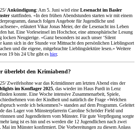
25/
Ankündigung
: Am 5. Juni wird eine
Lesenacht im Basler
ster
stattfinden. «In den frühen Abendstunden starten wir mit einem
derprogramm, danach folgen Angebote für Jugendliche und
chsene», erläutert Vikar Jonas Meier, der die Lesenacht ins Leben
ufen hat. Eine Vorleseinsel im Hochchor, eine atmosphärische Lesung
locken Neugierige. «Ganz besonders ist auch unser ‘Silent
r kann sich in der Stunde vor Mittnacht den persönlichen Lieblingsort
chen und die eigene, mitgebrachte Lieblingslektüre lesen.» Weitere
von 19 bis 24 Uhr gibt es
hier
.
r überlebt den Krimiabend?
25/
Zweifelsohne war das Krimidinner am letzten Abend eins der
hlights im Konflager 2025
, das wieder im Haus Pardi in Lenz
ttfinden konnte. Eine Woche intensive Zusammenarbeit, Spiele,
chiednehmen von der Kindheit und natürlich die Frage «Welchen
fspruch werde ich bekommen?» standen auf dem Programm. Geleitet
de das Lager von Münsterpfarrerin Caroline Schröder Field und
terinnnen und Jugendleitern vom Münster. Für gute Verpflegung sorgte
ehr lang ist es hin und es werden die 12 Jugendlichen nach zwei
. Mai im Münster konfirmiert. Die Vorbereitungen zu diesem Anlass