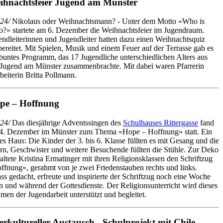
ihnachtsfeier Jugend am Münster
24/
Nikolaus oder Weihnachtsmann? - Unter dem Motto «Who is
?» startete am 6. Dezember die Weihnachtsfeier im Jugendraum.
endleiterinnen und Jugendleiter hatten dazu einen Weihnachtsquiz
bereitet. Mit Spielen, Musik und einem Feuer auf der Terrasse gab es
 buntes Programm, das 17 Jugendliche unterschiedlichen Alters aus
 Jugend am Münster zusammenbrachte. Mit dabei waren Pfarrerin
eiterin Britta Pollmann.
pe – Hoffnung
24/
Das diesjährige Adventssingen des
Schulhauses Rittergasse
fand
4. Dezember im Münster zum Thema «Hope – Hoffnung» statt. Ein
les Haus: Die Kinder der 3. bis 6. Klasse füllten es mit Gesang und die
ern, Geschwister und weitere Besuchende füllten die Stühle. Zur Deko
taltete Kristina Ermatinger mit ihren Religionsklassen den Schriftzug
ffnung», gerahmt von je zwei Friedenstauben rechts und links.
s gedacht, erfreute und inspirierte der Schriftzug noch eine Woche
und während der Gottesdienste. Der Religionsunterricht wird dieses
en der Jugendarbeit unterstützt und begleitet.
erkultureller Austausch - Schulprojekt mit Chile