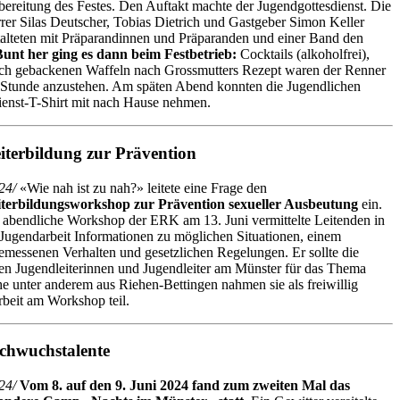
bereitung des Festes. Den Auftakt machte der Jugendgottesdienst. Die
rrer Silas Deutscher, Tobias Dietrich und Gastgeber Simon Keller
talteten mit Präparandinnen und Präparanden und einer Band den
Bunt her ging es dann beim Festbetrieb:
Cocktails (alkoholfrei),
ch gebackenen Waffeln nach Grossmutters Rezept waren der Renner
lbe Stunde anzustehen. Am späten Abend konnten die Jugendlichen
ienst-T-Shirt mit nach Hause nehmen.
iterbildung zur Prävention
24/
«Wie nah ist zu nah?» leitete eine Frage den
terbildungsworkshop zur Prävention sexueller Ausbeutung
ein.
 abendliche Workshop der ERK am 13. Juni vermittelte Leitenden in
 Jugendarbeit Informationen zu möglichen Situationen, einem
emessenen Verhalten und gesetzlichen Regelungen. Er sollte die
en Jugendleiterinnen und Jugendleiter am Münster für das Thema
che unter anderem aus Riehen-Bettingen nahmen sie als freiwillig
rbeit am Workshop teil.
chwuchstalente
24/
Vom 8. auf den 9. Juni 2024 fand zum zweiten Mal das