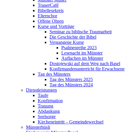
TrauerCafé
Bibellesekreis
Elternchor
Offene Ohren
Kurse und Vorträge
Seminar zu biblische Traumarbeit
Die Geschichte der Bibel
Vergangene Kurse
Psalmenreihe 2023
Lesenacht im Münster
Auflachen im Münster
Dostojewski auf dem Weg nach Basel
Konfirmandenunterricht für Erwachsene
Tag des Münsters
Tag des Münsters 2025
Tag des Münsters 2024
Dienstleistungen
Taufe
Konfirmation
Trauung
Abdankung
Seelsorge
Kircheneintritt – Gemeindewechsel
Münsterhüsli