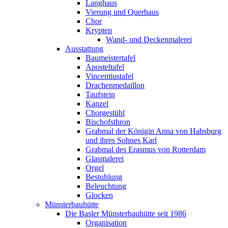
Langhaus
Vierung und Querhaus
Chor
Krypten
Wand- und Deckenmalerei
Ausstattung
Baumeistertafel
Aposteltafel
Vincentiustafel
Drachenmedaillon
Taufstein
Kanzel
Chorgestühl
Bischofsthron
Grabmal der Königin Anna von Habsburg
und ihres Sohnes Karl
Grabmal des Erasmus von Rotterdam
Glasmalerei
Orgel
Bestuhlung
Beleuchtung
Glocken
Münsterbauhütte
Die Basler Münsterbauhütte seit 1986
Organisation