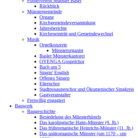
Förderverein Münster Basel
Rückblick
Münstergemeinde
Organe
Kirchgemeindeversammlung
Jahresberichte
Kircheneintritt und Gemeindewechsel
Musik
Orgelkonzerte
Münsterorganist
Basler Münsterkantorei
OYENGA Gospelchor
Bach um 5
Singin' English
Offenes Singen
Elternchor
Stadtposaunenchor und Ökumenischer Singkreis
Gastveranstalter
Freiwillig engagiert
Bauwerk
Baugeschichte
Besiedelung des Münsterhügels
Das karolingische Haito-Münster (9. Jh.)
Das frühromanische Heinrichs-Münster (11. Jh.)
Das spätromanische Münster (um 1170 – um