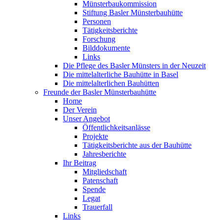
Münsterbaukommission
Stiftung Basler Münsterbauhütte
Personen
Tätigkeitsberichte
Forschung
Bilddokumente
Links
Die Pflege des Basler Münsters in der Neuzeit
Die mittelalterliche Bauhütte in Basel
Die mittelalterlichen Bauhütten
Freunde der Basler Münsterbauhütte
Home
Der Verein
Unser Angebot
Öffentlichkeitsanlässe
Projekte
Tätigkeitsberichte aus der Bauhütte
Jahresberichte
Ihr Beitrag
Mitgliedschaft
Patenschaft
Spende
Legat
Trauerfall
Links