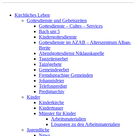
Kirchliches Leben
Gottesdienste und Gebetszeiten
Gottesdienste – Cultes – Services
Bach um 5
Kindergottesdienste
Gottesdienste im AZAB – Alterszentrum Alban-
Breite
Abendgottesdienst Niklauskapelle
Tagzeitengebet
Taizégebete
Gemeindegebet
Fremdsprachige Gemeinden
Johannisfeier
Telefonpredigt
Predigtarchiv
Kinder
Kinderkirche
Kindertrauer
Münster für Kinder
Arbeitsmaterialien
Lösungen zu den Arbeitsmaterialien
Jugendliche
News