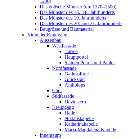
1230)
Das gotische Münster (um 1270–1500)
Das Münster des 16.–18. Jahrhunderts
Das Münster des 19. Jahrhunderts
Das Münster des 20. und 21. Jahrhunderts
Baugrösse und Baumaterial
Virtueller Rundgang
Aussenbau
Westfassade
Türme
Hauptportal
Statuen Petrus und Paulus
Nordfassade
Galluspforte
Glücksrad
Antholops
Chor
Südfassade
Davidstern
Kreuzgang
Halle
Niklauskapelle
Katharinakapelle
Maria-Magdalena-Kapelle
Innenraum