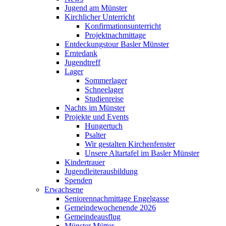
Jugend am Münster
Kirchlicher Unterricht
Konfirmationsunterricht
Projektnachmittage
Entdeckungstour Basler Münster
Erntedank
Jugendtreff
Lager
Sommerlager
Schneelager
Studienreise
Nachts im Münster
Projekte und Events
Hungertuch
Psalter
Wir gestalten Kirchenfenster
Unsere Altartafel im Basler Münster
Kindertrauer
Jugendleiterausbildung
Spenden
Erwachsene
Seniorennachmittage Engelgasse
Gemeindewochenende 2026
Gemeindeausflug
Münster Mütter