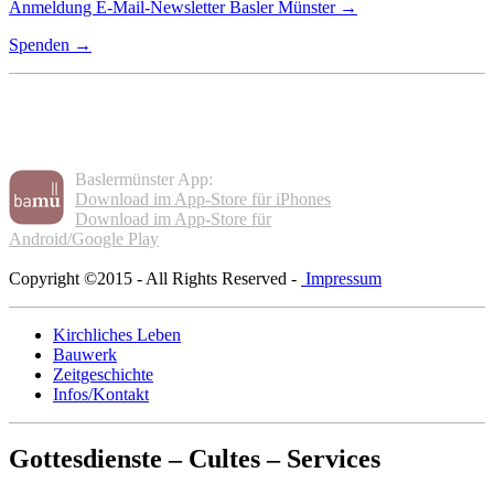
Anmeldung E-Mail-Newsletter Basler Münster →
Spenden →
Baslermünster App:
Download im App-Store für iPhones
Download im App-Store für
Android/Google Play
Copyright ©2015 - All Rights Reserved -
Impressum
Kirchliches Leben
Bauwerk
Zeitgeschichte
Infos/Kontakt
Gottesdienste – Cultes – Services