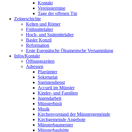
Kontakt
Vereinstermine
Tage der offenen Tür
Zeitgeschichte
Kelten und Römer
Frühmittelalter
Hoch- und Spätmittelalter
Basler Konzil
Reformation
Erste Europäische Ökumenische Versammlung
Infos/Kontakt
Öffnungszeiten
Adressen
Pfarrämter
Sekretariat
Sigristendienst
Accueil im Münster
Kinder- und Familien
Jugendarbeit
Münsterhüsli
Musik
Kirchenvorstand der Münstergemeinde
Kirchgemeinde Angebote
Münsterbaumeister
Münsterbauhütte