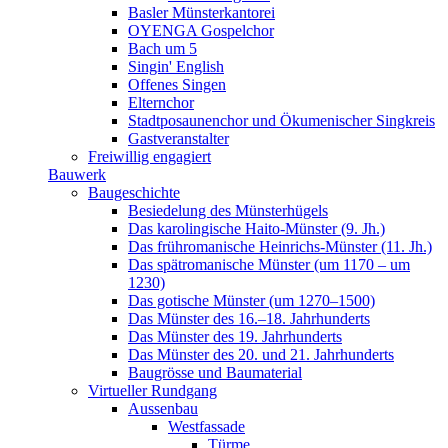
Basler Münsterkantorei
OYENGA Gospelchor
Bach um 5
Singin' English
Offenes Singen
Elternchor
Stadtposaunenchor und Ökumenischer Singkreis
Gastveranstalter
Freiwillig engagiert
Bauwerk
Baugeschichte
Besiedelung des Münsterhügels
Das karolingische Haito-Münster (9. Jh.)
Das frühromanische Heinrichs-Münster (11. Jh.)
Das spätromanische Münster (um 1170 – um
1230)
Das gotische Münster (um 1270–1500)
Das Münster des 16.–18. Jahrhunderts
Das Münster des 19. Jahrhunderts
Das Münster des 20. und 21. Jahrhunderts
Baugrösse und Baumaterial
Virtueller Rundgang
Aussenbau
Westfassade
Türme