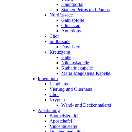
Hauptportal
Statuen Petrus und Paulus
Nordfassade
Galluspforte
Glücksrad
Antholops
Chor
Südfassade
Davidstern
Kreuzgang
Halle
Niklauskapelle
Katharinakapelle
Maria-Magdalena-Kapelle
Innenraum
Langhaus
Vierung und Querhaus
Chor
Krypten
Wand- und Deckenmalerei
Ausstattung
Baumeistertafel
Aposteltafel
Vincentiustafel
Drachenmedaillon