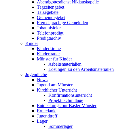
Abendgottesdienst Niklauskapelle
Tagzeitengebet
Taizégebete
Gemeindegebet
Fremdsprachige Gemeinden
Johannisfeier
Telefonpredigt
Predigtarchiv
Kinder
Kinderkirche
Kindertrauer
Münster für Kinder
Arbeitsmaterialien
Lösungen zu den Arbeitsmaterialien
Jugendliche
News
Jugend am Münster
Kirchlicher Unterricht
Konfirmationsunterricht
Projektnachmittage
Entdeckungstour Basler Münster
Erntedank
Jugendtreff
Lager
Sommerlager