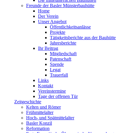
Die mittelalterlichen Bauhütten
Freunde der Basler Münsterbauhütte
Home
Der Verein
Unser Angebot
Öffentlichkeitsanlässe
Projekte
Tätigkeitsberichte aus der Bauhütte
Jahresberichte
Ihr Beitrag
Mitgliedschaft
Patenschaft
Spende
Legat
Trauerfall
Links
Kontakt
Vereinstermine
Tage der offenen Tür
Zeitgeschichte
Kelten und Römer
Frühmittelalter
Hoch- und Spätmittelalter
Basler Konzil
Reformation