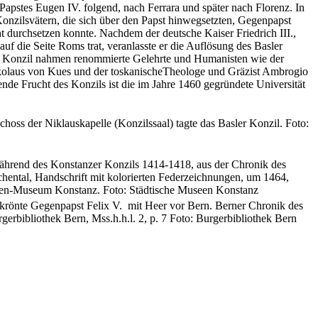
apstes Eugen IV. folgend, nach Ferrara und später nach Florenz. In
Konzilsvätern, die sich über den Papst hinwegsetzten, Gegenpapst
ht durchsetzen konnte. Nachdem der deutsche Kaiser Friedrich III.,
auf die Seite Roms trat, veranlasste er die Auflösung des Basler
r Konzil nahmen renommierte Gelehrte und Humanisten wie der
kolaus von Kues und der toskanischeTheologe und Gräzist Ambrogio
tende Frucht des Konzils ist die im Jahre 1460 gegründete Universität
hoss der Niklauskapelle (Konzilssaal) tagte das Basler Konzil. Foto:
ährend des Konstanzer Konzils 1414-1418, aus der Chronik des
hental, Handschrift mit kolorierten Federzeichnungen, um 1464,
rten-Museum Konstanz. Foto: Städtische Museen Konstanz
rönte Gegenpapst Felix V. mit Heer vor Bern. Berner Chronik des
gerbibliothek Bern, Mss.h.h.l. 2, p. 7 Foto: Burgerbibliothek Bern