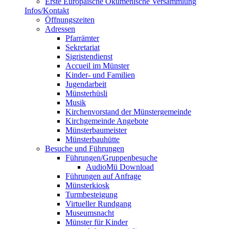
Erste Europäische Ökumenische Versammlung
Infos/Kontakt
Öffnungszeiten
Adressen
Pfarrämter
Sekretariat
Sigristendienst
Accueil im Münster
Kinder- und Familien
Jugendarbeit
Münsterhüsli
Musik
Kirchenvorstand der Münstergemeinde
Kirchgemeinde Angebote
Münsterbaumeister
Münsterbauhütte
Besuche und Führungen
Führungen/Gruppenbesuche
AudioMü Download
Führungen auf Anfrage
Münsterkiosk
Turmbesteigung
Virtueller Rundgang
Museumsnacht
Münster für Kinder