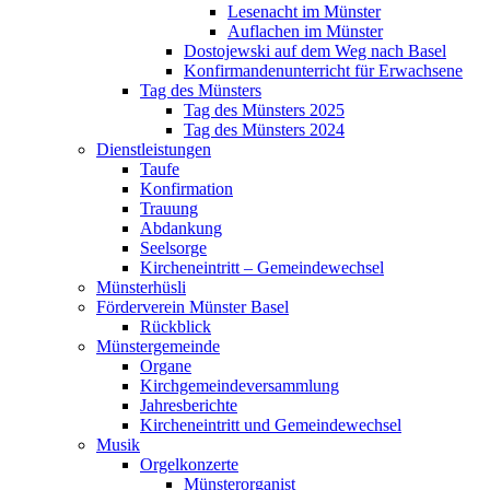
Lesenacht im Münster
Auflachen im Münster
Dostojewski auf dem Weg nach Basel
Konfirmandenunterricht für Erwachsene
Tag des Münsters
Tag des Münsters 2025
Tag des Münsters 2024
Dienstleistungen
Taufe
Konfirmation
Trauung
Abdankung
Seelsorge
Kircheneintritt – Gemeindewechsel
Münsterhüsli
Förderverein Münster Basel
Rückblick
Münstergemeinde
Organe
Kirchgemeindeversammlung
Jahresberichte
Kircheneintritt und Gemeindewechsel
Musik
Orgelkonzerte
Münsterorganist