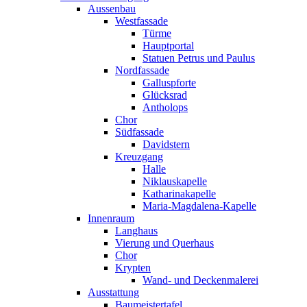
Aussenbau
Westfassade
Türme
Hauptportal
Statuen Petrus und Paulus
Nordfassade
Galluspforte
Glücksrad
Antholops
Chor
Südfassade
Davidstern
Kreuzgang
Halle
Niklauskapelle
Katharinakapelle
Maria-Magdalena-Kapelle
Innenraum
Langhaus
Vierung und Querhaus
Chor
Krypten
Wand- und Deckenmalerei
Ausstattung
Baumeistertafel