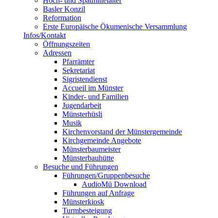
Hoch- und Spätmittelalter
Basler Konzil
Reformation
Erste Europäische Ökumenische Versammlung
Infos/Kontakt
Öffnungszeiten
Adressen
Pfarrämter
Sekretariat
Sigristendienst
Accueil im Münster
Kinder- und Familien
Jugendarbeit
Münsterhüsli
Musik
Kirchenvorstand der Münstergemeinde
Kirchgemeinde Angebote
Münsterbaumeister
Münsterbauhütte
Besuche und Führungen
Führungen/Gruppenbesuche
AudioMü Download
Führungen auf Anfrage
Münsterkiosk
Turmbesteigung