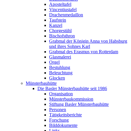
Aposteltafel
Vincentiustafel
Drachenmedaillon
Taufstein
Kanzel
Chorgestühl
Bischofsthron
Grabmal der Königin Anna von Habsburg
und ihres Sohnes Karl
Grabmal des Erasmus von Rotterdam
Glasmalerei
Orgel
Bestuhlung
Beleuchtung
Glocken
Münsterbauhütte
Die Basler Münsterbauhütte seit 1986
Organisation
Münsterbaukommission
Stiftung Basler Münsterbauhütte
Personen
Tätigkeitsberichte
Forschung
Bilddokumente
Links