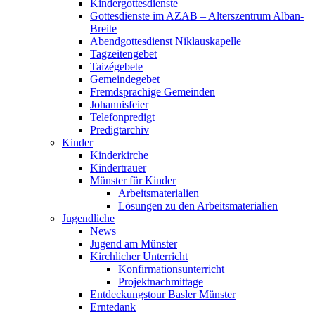
Kindergottesdienste
Gottesdienste im AZAB – Alterszentrum Alban-
Breite
Abendgottesdienst Niklauskapelle
Tagzeitengebet
Taizégebete
Gemeindegebet
Fremdsprachige Gemeinden
Johannisfeier
Telefonpredigt
Predigtarchiv
Kinder
Kinderkirche
Kindertrauer
Münster für Kinder
Arbeitsmaterialien
Lösungen zu den Arbeitsmaterialien
Jugendliche
News
Jugend am Münster
Kirchlicher Unterricht
Konfirmationsunterricht
Projektnachmittage
Entdeckungstour Basler Münster
Erntedank