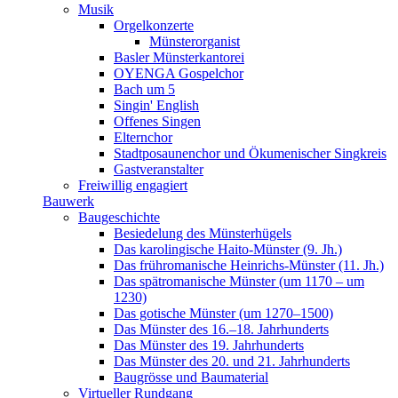
Musik
Orgelkonzerte
Münsterorganist
Basler Münsterkantorei
OYENGA Gospelchor
Bach um 5
Singin' English
Offenes Singen
Elternchor
Stadtposaunenchor und Ökumenischer Singkreis
Gastveranstalter
Freiwillig engagiert
Bauwerk
Baugeschichte
Besiedelung des Münsterhügels
Das karolingische Haito-Münster (9. Jh.)
Das frühromanische Heinrichs-Münster (11. Jh.)
Das spätromanische Münster (um 1170 – um
1230)
Das gotische Münster (um 1270–1500)
Das Münster des 16.–18. Jahrhunderts
Das Münster des 19. Jahrhunderts
Das Münster des 20. und 21. Jahrhunderts
Baugrösse und Baumaterial
Virtueller Rundgang