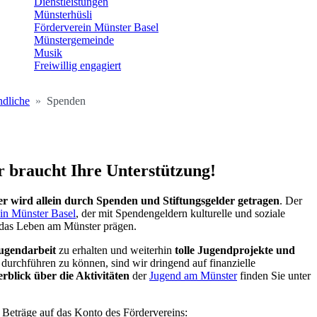
Dienstleistungen
Münsterhüsli
Förderverein Münster Basel
Münstergemeinde
Musik
Freiwillig engagiert
ndliche
Spenden
 braucht Ihre Unterstützung!
r wird allein durch Spenden und Stiftungsgelder getragen
. Der
in Münster Basel
, der mit Spendengeldern kulturelle und soziale
 das Leben am Münster prägen.
ugendarbeit
zu erhalten und weiterhin
tolle Jugendprojekte und
e
durchführen zu können, sind wir dringend auf finanzielle
rblick über die Aktivitäten
der
Jugend am Münster
finden Sie unter
 Beträge auf das Konto des Fördervereins: