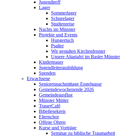
Jugendtreff
Lager
Sommerlager
Schneelager
Studienreise
Nachts im Münster
Projekte und Events
Hungertuch
Psalter
Wir gestalten Kirchenfenster
Unsere Altartafel im Basler Münster
Kindertrauer
Jugendleiterausbildung
Spenden
Erwachsene
Seniorennachmittage Engelgasse
Gemeindewochenende 2026
Gemeindeausflug
Münster Mütter
TrauerCafé
Bibellesekreis
Elternchor
Offene Ohren
Kurse und Vorträge
Seminar zu biblische Traumarbeit