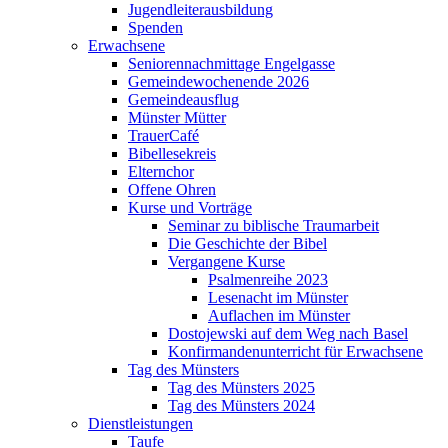
Jugendleiterausbildung
Spenden
Erwachsene
Seniorennachmittage Engelgasse
Gemeindewochenende 2026
Gemeindeausflug
Münster Mütter
TrauerCafé
Bibellesekreis
Elternchor
Offene Ohren
Kurse und Vorträge
Seminar zu biblische Traumarbeit
Die Geschichte der Bibel
Vergangene Kurse
Psalmenreihe 2023
Lesenacht im Münster
Auflachen im Münster
Dostojewski auf dem Weg nach Basel
Konfirmandenunterricht für Erwachsene
Tag des Münsters
Tag des Münsters 2025
Tag des Münsters 2024
Dienstleistungen
Taufe