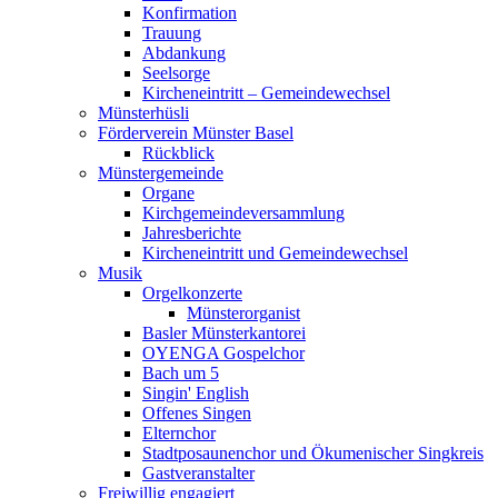
Konfirmation
Trauung
Abdankung
Seelsorge
Kircheneintritt – Gemeindewechsel
Münsterhüsli
Förderverein Münster Basel
Rückblick
Münstergemeinde
Organe
Kirchgemeindeversammlung
Jahresberichte
Kircheneintritt und Gemeindewechsel
Musik
Orgelkonzerte
Münsterorganist
Basler Münsterkantorei
OYENGA Gospelchor
Bach um 5
Singin' English
Offenes Singen
Elternchor
Stadtposaunenchor und Ökumenischer Singkreis
Gastveranstalter
Freiwillig engagiert