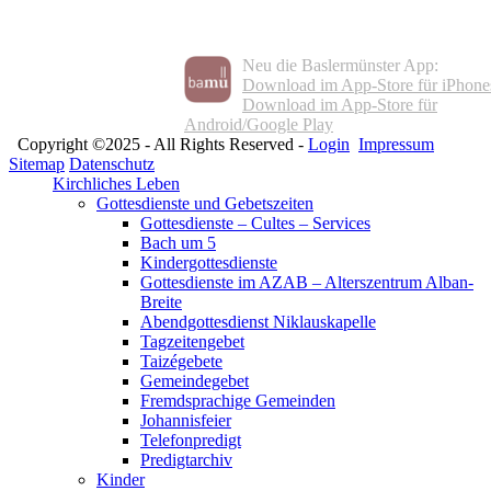
Neu die Baslermünster App:
Download im App-Store für iPhone
Download im App-Store für
Android/Google Play
Copyright ©2025 - All Rights Reserved -
Login
Impressum
Sitemap
Datenschutz
Kirchliches Leben
Gottesdienste und Gebetszeiten
Gottesdienste – Cultes – Services
Bach um 5
Kindergottesdienste
Gottesdienste im AZAB – Alterszentrum Alban-
Breite
Abendgottesdienst Niklauskapelle
Tagzeitengebet
Taizégebete
Gemeindegebet
Fremdsprachige Gemeinden
Johannisfeier
Telefonpredigt
Predigtarchiv
Kinder