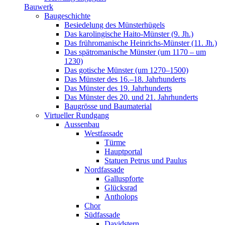
Bauwerk
Baugeschichte
Besiedelung des Münsterhügels
Das karolingische Haito-Münster (9. Jh.)
Das frühromanische Heinrichs-Münster (11. Jh.)
Das spätromanische Münster (um 1170 – um
1230)
Das gotische Münster (um 1270–1500)
Das Münster des 16.–18. Jahrhunderts
Das Münster des 19. Jahrhunderts
Das Münster des 20. und 21. Jahrhunderts
Baugrösse und Baumaterial
Virtueller Rundgang
Aussenbau
Westfassade
Türme
Hauptportal
Statuen Petrus und Paulus
Nordfassade
Galluspforte
Glücksrad
Antholops
Chor
Südfassade
Davidstern