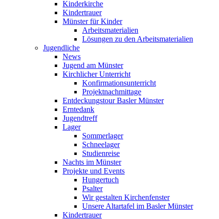
Kinderkirche
Kindertrauer
Münster für Kinder
Arbeitsmaterialien
Lösungen zu den Arbeitsmaterialien
Jugendliche
News
Jugend am Münster
Kirchlicher Unterricht
Konfirmationsunterricht
Projektnachmittage
Entdeckungstour Basler Münster
Erntedank
Jugendtreff
Lager
Sommerlager
Schneelager
Studienreise
Nachts im Münster
Projekte und Events
Hungertuch
Psalter
Wir gestalten Kirchenfenster
Unsere Altartafel im Basler Münster
Kindertrauer