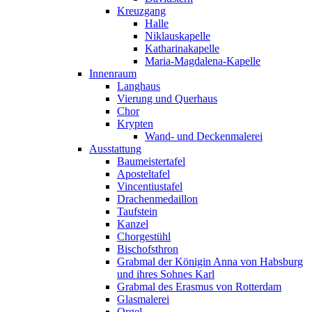
Kreuzgang
Halle
Niklauskapelle
Katharinakapelle
Maria-Magdalena-Kapelle
Innenraum
Langhaus
Vierung und Querhaus
Chor
Krypten
Wand- und Deckenmalerei
Ausstattung
Baumeistertafel
Aposteltafel
Vincentiustafel
Drachenmedaillon
Taufstein
Kanzel
Chorgestühl
Bischofsthron
Grabmal der Königin Anna von Habsburg
und ihres Sohnes Karl
Grabmal des Erasmus von Rotterdam
Glasmalerei
Orgel