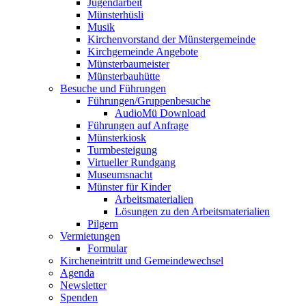
Jugendarbeit
Münsterhüsli
Musik
Kirchenvorstand der Münstergemeinde
Kirchgemeinde Angebote
Münsterbaumeister
Münsterbauhütte
Besuche und Führungen
Führungen/Gruppenbesuche
AudioMü Download
Führungen auf Anfrage
Münsterkiosk
Turmbesteigung
Virtueller Rundgang
Museumsnacht
Münster für Kinder
Arbeitsmaterialien
Lösungen zu den Arbeitsmaterialien
Pilgern
Vermietungen
Formular
Kircheneintritt und Gemeindewechsel
Agenda
Newsletter
Spenden