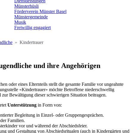
Dienstleistungen
Münsterhüsli
Förderverein Münster Basel
Münstergemeinde
Musik
Freiwillig engagiert
ndliche
Kindertrauer
ugendliche und ihre
Angehörigen
en oder eines Elternteils stellt die gesamte Familie vor ungeahnte
ngsstelle «Kindertrauer» möchte Betroffene niederschwellig
l zur Bewältigung dieser schwierigen Situation beitragen.
etet
Unterstützung
in Form von:
entierter Begleitung in Einzel- oder Gruppengesprächen.
nder Familien.
terkinder vor und während der Abschiedsfeier.
tung und Gestaltung von Abschiedsritualen (auch in Kindergärten und