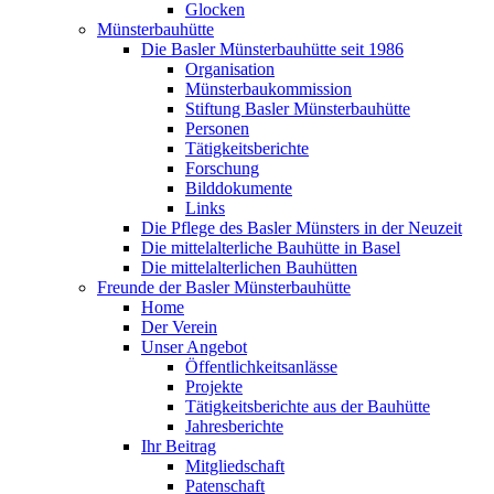
Glocken
Münsterbauhütte
Die Basler Münsterbauhütte seit 1986
Organisation
Münsterbaukommission
Stiftung Basler Münsterbauhütte
Personen
Tätigkeitsberichte
Forschung
Bilddokumente
Links
Die Pflege des Basler Münsters in der Neuzeit
Die mittelalterliche Bauhütte in Basel
Die mittelalterlichen Bauhütten
Freunde der Basler Münsterbauhütte
Home
Der Verein
Unser Angebot
Öffentlichkeitsanlässe
Projekte
Tätigkeitsberichte aus der Bauhütte
Jahresberichte
Ihr Beitrag
Mitgliedschaft
Patenschaft