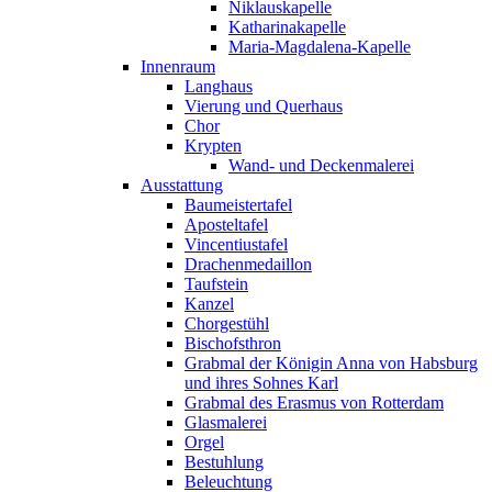
Niklauskapelle
Katharinakapelle
Maria-Magdalena-Kapelle
Innenraum
Langhaus
Vierung und Querhaus
Chor
Krypten
Wand- und Deckenmalerei
Ausstattung
Baumeistertafel
Aposteltafel
Vincentiustafel
Drachenmedaillon
Taufstein
Kanzel
Chorgestühl
Bischofsthron
Grabmal der Königin Anna von Habsburg
und ihres Sohnes Karl
Grabmal des Erasmus von Rotterdam
Glasmalerei
Orgel
Bestuhlung
Beleuchtung