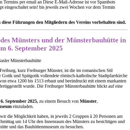
n Termins per email an
Diese E-Mail-Adresse ist vor Spambots
t eingeschaltet sein!
bis jeweils zwei Wochen vor dem Termin
s diese Führungen den Mitgliedern des Vereins vorbehalten sind.
des Münsters und der Münsterbauhütte in
am 6. September 2025
asler Münsterbauhütte
eiburg, kurz Freiburger Münster, ist die im romanischen Stil
r Gotik und Spätgotik vollendete römisch-katholische Stadtpfarrkirche
 von etwa 1200 bis 1513 erbaut und beeindruckt mit einem markanten
tiggestellt wurde. Die Freiburger Münsterbauhütte blickt auf eine
6. September 2025,
zu einem Besuch von
Münster
,
useum
einzuladen.
wir die Möglichkeit haben, in jeweils 2 Gruppen à 20 Personen am
hmittag um 14 Uhr den Innenraum des Münsters zu besichtigen und
uhütte und das Bauhüttenmuseum zu besuchen.