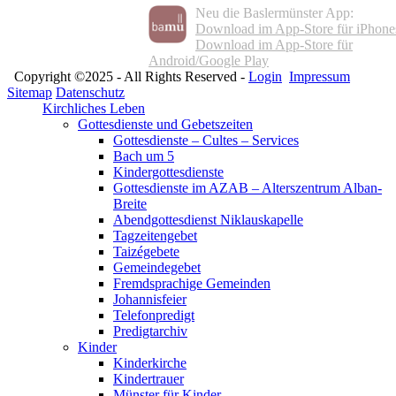
Neu die Baslermünster App:
Download im App-Store für iPhone
Download im App-Store für
Android/Google Play
Copyright ©2025 - All Rights Reserved -
Login
Impressum
Sitemap
Datenschutz
Kirchliches Leben
Gottesdienste und Gebetszeiten
Gottesdienste – Cultes – Services
Bach um 5
Kindergottesdienste
Gottesdienste im AZAB – Alterszentrum Alban-
Breite
Abendgottesdienst Niklauskapelle
Tagzeitengebet
Taizégebete
Gemeindegebet
Fremdsprachige Gemeinden
Johannisfeier
Telefonpredigt
Predigtarchiv
Kinder
Kinderkirche
Kindertrauer
Münster für Kinder