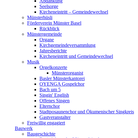
Abdankung
Seelsorge
Kircheneintritt – Gemeindewechsel
Münsterhüsli
Förderverein Münster Basel
Rückblick
Münstergemeinde
Organe
Kirchgemeindeversammlung
Jahresberichte
Kircheneintritt und Gemeindewechsel
Musik
Orgelkonzerte
Münsterorganist
Basler Münsterkantorei
OYENGA Gospelchor
Bach um 5
Singin' English
Offenes Singen
Elternchor
Stadtposaunenchor und Ökumenischer Singkreis
Gastveranstalter
Freiwillig engagiert
Bauwerk
Baugeschichte