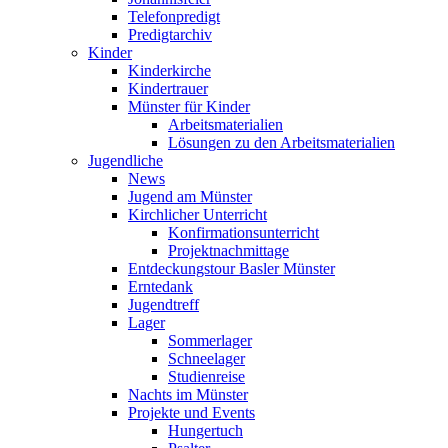
Telefonpredigt
Predigtarchiv
Kinder
Kinderkirche
Kindertrauer
Münster für Kinder
Arbeitsmaterialien
Lösungen zu den Arbeitsmaterialien
Jugendliche
News
Jugend am Münster
Kirchlicher Unterricht
Konfirmationsunterricht
Projektnachmittage
Entdeckungstour Basler Münster
Erntedank
Jugendtreff
Lager
Sommerlager
Schneelager
Studienreise
Nachts im Münster
Projekte und Events
Hungertuch