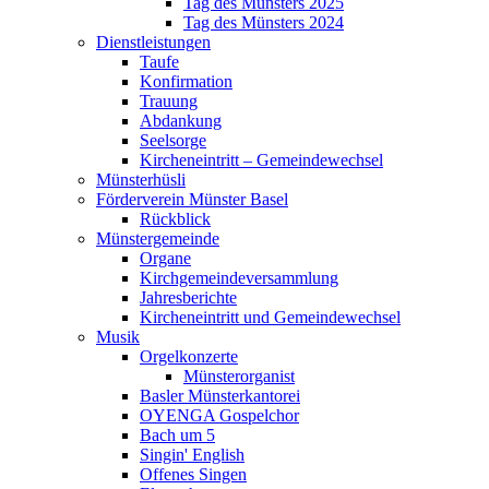
Tag des Münsters 2025
Tag des Münsters 2024
Dienstleistungen
Taufe
Konfirmation
Trauung
Abdankung
Seelsorge
Kircheneintritt – Gemeindewechsel
Münsterhüsli
Förderverein Münster Basel
Rückblick
Münstergemeinde
Organe
Kirchgemeindeversammlung
Jahresberichte
Kircheneintritt und Gemeindewechsel
Musik
Orgelkonzerte
Münsterorganist
Basler Münsterkantorei
OYENGA Gospelchor
Bach um 5
Singin' English
Offenes Singen