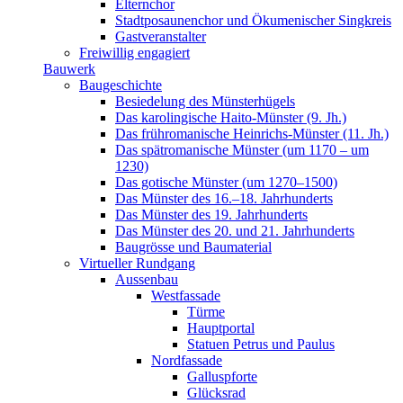
Elternchor
Stadtposaunenchor und Ökumenischer Singkreis
Gastveranstalter
Freiwillig engagiert
Bauwerk
Baugeschichte
Besiedelung des Münsterhügels
Das karolingische Haito-Münster (9. Jh.)
Das frühromanische Heinrichs-Münster (11. Jh.)
Das spätromanische Münster (um 1170 – um
1230)
Das gotische Münster (um 1270–1500)
Das Münster des 16.–18. Jahrhunderts
Das Münster des 19. Jahrhunderts
Das Münster des 20. und 21. Jahrhunderts
Baugrösse und Baumaterial
Virtueller Rundgang
Aussenbau
Westfassade
Türme
Hauptportal
Statuen Petrus und Paulus
Nordfassade
Galluspforte
Glücksrad