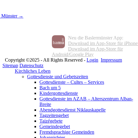
r Münster →
Neu die Baslermünster App:
Download im App-Store für iPhone
Download im App-Store für
Android/Google Play
Copyright ©2025 - All Rights Reserved -
Login
Impressum
Sitemap
Datenschutz
Kirchliches Leben
Gottesdienste und Gebetszeiten
Gottesdienste – Cultes – Services
Bach um 5
Kindergottesdienste
Gottesdienste im AZAB – Alterszentrum Alban-
Breite
Abendgottesdienst Niklauskapelle
Tagzeitengebet
Taizégebete
Gemeindegebet
Fremdsprachige Gemeinden
Johannisfeier