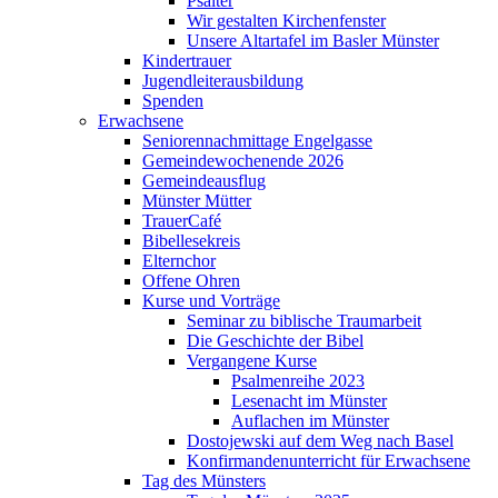
Psalter
Wir gestalten Kirchenfenster
Unsere Altartafel im Basler Münster
Kindertrauer
Jugendleiterausbildung
Spenden
Erwachsene
Seniorennachmittage Engelgasse
Gemeindewochenende 2026
Gemeindeausflug
Münster Mütter
TrauerCafé
Bibellesekreis
Elternchor
Offene Ohren
Kurse und Vorträge
Seminar zu biblische Traumarbeit
Die Geschichte der Bibel
Vergangene Kurse
Psalmenreihe 2023
Lesenacht im Münster
Auflachen im Münster
Dostojewski auf dem Weg nach Basel
Konfirmandenunterricht für Erwachsene
Tag des Münsters