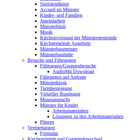
Sigristendienst
Accueil im Münster
Kinder- und Familien
Jugendarbeit
Münsterhüsli
Musik
Kirchenvorstand der Münstergemeinde
Kirchgemeinde Angebote
Münsterbaumeister
Münsterbauhütte
Besuche und Führungen
Führungen/Gruppenbesuche
AudioMü Download
Führungen auf Anfrage
Münsterkiosk
Turmbesteigung
Virtueller Rundgang
Museumsnacht
Münster für Kinder
Arbeitsmaterialien
Lösungen zu den Arbeitsmaterialien
Pilgern
Vermietungen
Formular
Kircheneintritt und Gemeindewechsel