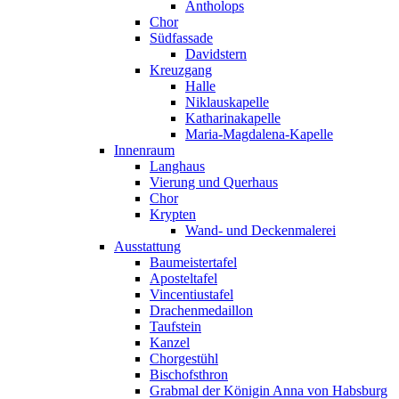
Antholops
Chor
Südfassade
Davidstern
Kreuzgang
Halle
Niklauskapelle
Katharinakapelle
Maria-Magdalena-Kapelle
Innenraum
Langhaus
Vierung und Querhaus
Chor
Krypten
Wand- und Deckenmalerei
Ausstattung
Baumeistertafel
Aposteltafel
Vincentiustafel
Drachenmedaillon
Taufstein
Kanzel
Chorgestühl
Bischofsthron
Grabmal der Königin Anna von Habsburg